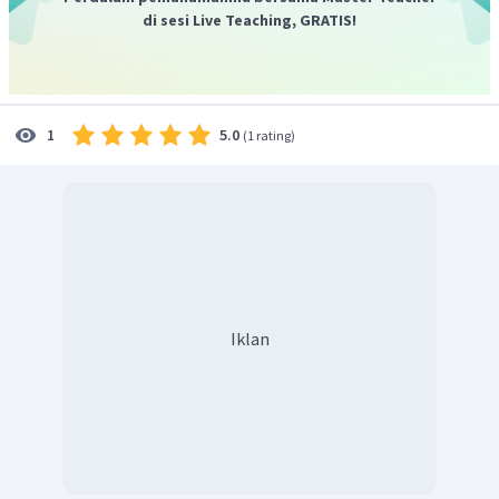
di sesi Live Teaching, GRATIS!
5.0
1
(
1 rating
)
Iklan