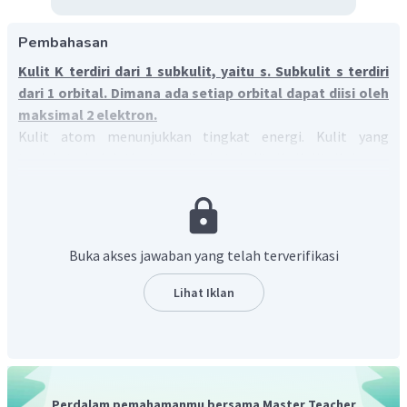
Pembahasan
Kulit K terdiri dari 1 subkulit, yaitu s. Subkulit s terdiri
dari 1 orbital. Dimana ada setiap orbital dapat diisi oleh
maksimal 2 elektron.
Kulit atom menunjukkan tingkat energi. Kulit yang
terdekat dari inti atom disebut kulit K. Kulit K hanya
memiliki 1 buah subkulit, yaitu subkulit s. Subkulit S terdiri
dari 1 orbital. Orbital merupakan tempat yang memiliki
kebolehjadian yang tinggi untuk ditemukannya elektron.
Sebuah orbital dapat diisi maksimal oleh sepasang
Buka akses jawaban yang telah terverifikasi
elektron, sehingga subkulit s dengan 1 orbital maksimal
diisi oleh 2 elektron.
Lihat Iklan
Perdalam pemahamanmu bersama Master Teacher