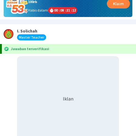
100rb
Klaim
Habis dalam
00
:
08
:
21
:
11
I. Solichah
Master Teacher
Jawaban terverifikasi
Iklan