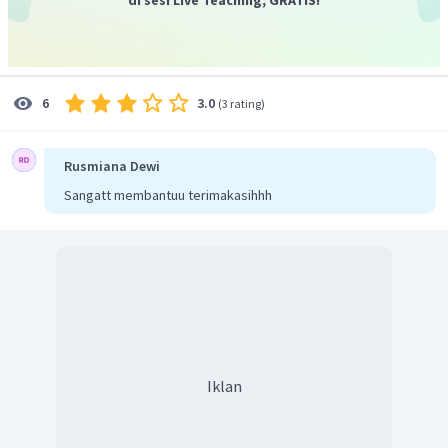
3.0
6
(
3 rating
)
Rusmiana Dewi
Sangatt membantuu terimakasihhh
Iklan