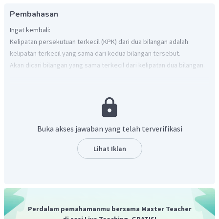
Pembahasan
Ingat kembali:
Kelipatan persekutuan terkecil (KPK) dari dua bilangan adalah
kelipatan terkecil yang sama dari kedua bilangan tersebut.
Akan dicari bilangan yang sama terkecil dari kelipatan dua bilangan.
Kelipatan dari 3 adalah 3,6,9,12,15
Kelipatan dari 4 adalah 4,8,12,16,20
Biangan yang sama adalah 12.
Buka akses jawaban yang telah terverifikasi
Dengan demikian, diperoleh KPK dari 3 dan 4 adalah 12.
Lihat Iklan
Perdalam pemahamanmu bersama Master Teacher
di sesi Live Teaching, GRATIS!