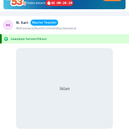
Habis dalam
01
:
09
:
26
:
19
N. Sari
Master Teacher
Mahasiswa/Alumni Universitas Nasional
Jawaban terverifikasi
Iklan