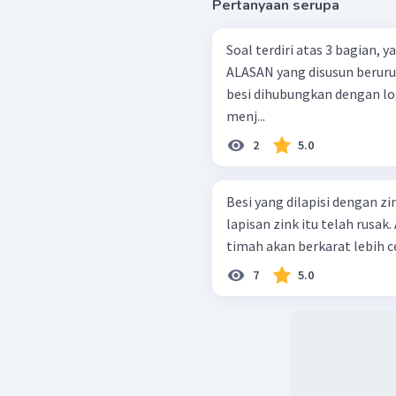
Pertanyaan serupa
Soal terdiri atas 3 bagian,
ALASAN yang disusun berurutan. Untuk melindungi besi dar
besi dihubungkan dengan logam tembaga
menj...
2
5.0
Besi yang dilapisi dengan zi
lapisan zink itu telah rusak.
timah akan berkarat lebih cep
7
5.0