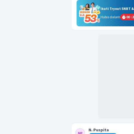
Ikuti Tryout SNBT 
Habis dalam
00
:
2
N. Puspita