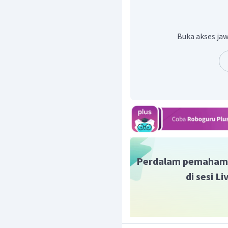
Buka akses jaw
Jika massa jenis Zn ada
volume Zn adalah:
Luas lapisan Zn = luas 
lapisan Zn:
Perdalam pemaham
di sesi L
Jadi, tebal lapisan Zn t