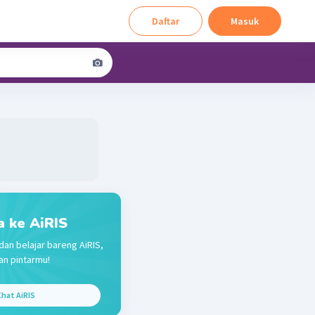
Daftar
Masuk
a ke AiRIS
dan belajar bareng AiRIS,
n pintarmu!
hat AiRIS