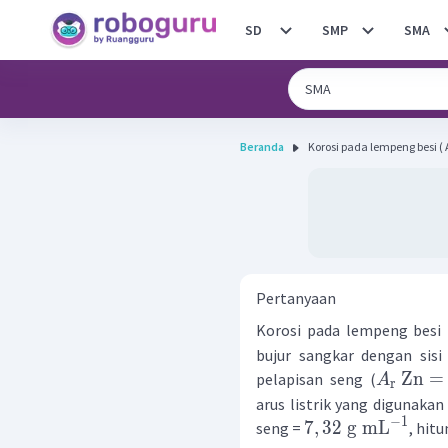
SD
SMP
SMA
Beranda
Korosi pada lempeng besi ( A r
Pertanyaan
Korosi pada lempeng besi 
bujur sangkar dengan sis
Zn
=
pelapisan seng (
A
r
arus listrik yang digunaka
−
1
7
,
32
g
mL
seng =
, hit