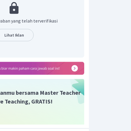
aban yang telah terverifikasi
lah
atau
, maka
Lihat Iklan
lempeng besi =
. Maka tebal
anmu bersama Master Teacher
ive Teaching, GRATIS!
iap jam adalah 0,00041 cm.