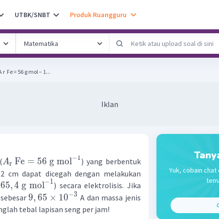
UTBK/SNBT
Produk Ruangguru
 ​ Fe = 56 g mol − 1...
Iklan
Tany
−
1
Fe
=
56
g
mol
(
) yang berbentuk
A
r
Yuk, cobain chat 
i 2 cm dapat dicegah dengan melakukan
tema
−
1
65
,
4
g
mol
) secara elektrolisis. Jika
−
3
9
,
65
×
1
0
n sebesar
A dan massa jenis
C
unglah tebal lapisan seng per jam!