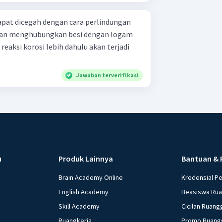
dapat dicegah dengan cara perlindungan
ngan menghubungkan besi dengan logam
eaksi korosi lebih dahulu akan terjadi
Jawaban terverifikasi
u
Produk Lainnya
Bantuan & 
Brain Academy Online
Kredensial P
English Academy
Beasiswa Ru
Skill Academy
Cicilan Ruang
Ruangkerja
Promo Ruang