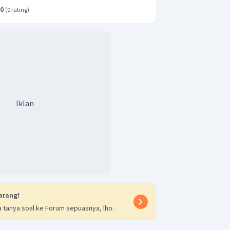
.0
(
0 rating
)
Iklan
arang!
 tanya soal ke Forum sepuasnya, lho.