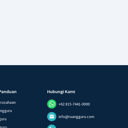
Panduan
Hubungi Kami
erusahaan
+62 815-7441-0000
angguru
info@ruangguru.com
guru
guru