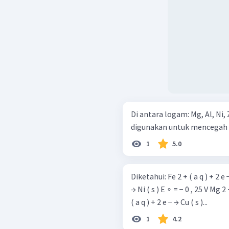
Di antara logam: Mg, Al, Ni, 
digunakan untuk mencegah ka
1
5.0
Diketahui: Fe 2 + ( a q ) + 2 e − → Fe ( s ) E ∘ = − 0 , 44 V Ni 2 + ( a q ) + 2 e −
→ Ni ( s ) E ∘ = − 0 , 25 V Mg 2 
( a q ) + 2 e − → Cu ( s )...
1
4.2