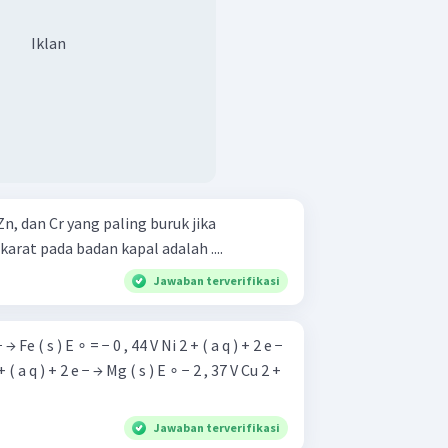
Iklan
Zn, dan Cr yang paling buruk jika
rat pada badan kapal adalah ....
Jawaban terverifikasi
+ ( a q ) + 2 e − → Mg ( s ) E ∘ − 2 , 37 V Cu 2 +
Jawaban terverifikasi