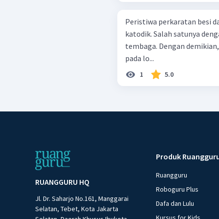
Peristiwa perkaratan besi 
katodik. Salah satunya de
tembaga. Dengan demikian, r
pada lo...
1
5.0
Produk Ruanggur
Ruangguru
RUANGGURU HQ
Roboguru Plus
Jl. Dr. Saharjo No.161, Manggarai
Dafa dan Lulu
Selatan, Tebet, Kota Jakarta
Kursus for Kids