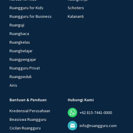
Ruangguru for Kids
Schoters
Ruangguru for Business
Kalananti
Ruanguji
Ruangbaca
Ruangkelas
Ruangbelajar
Ruangpengajar
Ruangguru Privat
Ruangpeduli
Airis
Bantuan & Panduan
Hubungi Kami
Kredensial Perusahaan
+62 815-7441-0000
Beasiswa Ruangguru
info@ruangguru.com
Cicilan Ruangguru