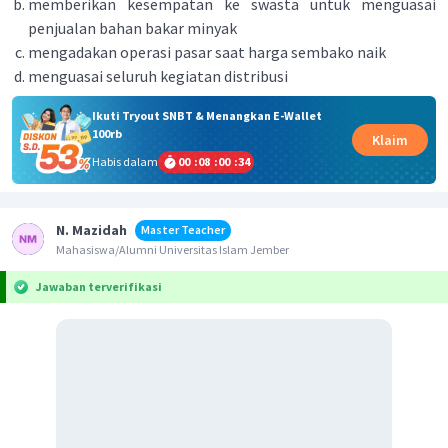
memberikan kesempatan ke swasta untuk menguasai
penjualan bahan bakar minyak
mengadakan operasi pasar saat harga sembako naik
menguasai seluruh kegiatan distribusi
Ikuti Tryout SNBT & Menangkan E-Wallet
100rb
Klaim
Habis dalam
00
:
08
:
00
:
34
N. Mazidah
Master Teacher
Mahasiswa/Alumni Universitas Islam Jember
Jawaban terverifikasi