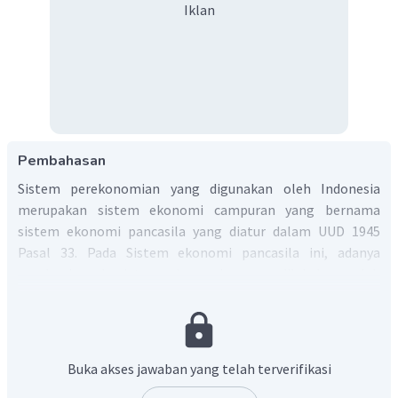
Iklan
Pembahasan
Sistem perekonomian yang digunakan oleh Indonesia
merupakan sistem ekonomi campuran yang bernama
sistem ekonomi pancasila yang diatur dalam UUD 1945
Pasal 33. Pada Sistem ekonomi pancasila ini, adanya
pembagian kegiatan ekonomi yang dilakukan oleh
pemerintah dan pihak swasta. Pihak pemerintah selain
sebagai regulator perekonomian, ia juga sebagai pelaku
ekonomi untuk menjalankan kegiatan usaha di sektor vital,
sedangkan pihak swasta dapat melakukan kegiatan usaha
Buka akses jawaban yang telah terverifikasi
selain sektor vital. Kontrol pemerintah dalam