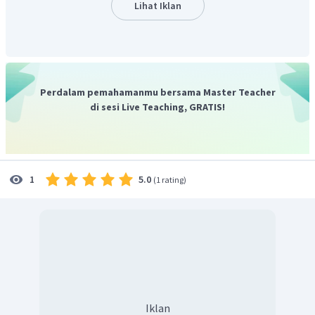
ekonomi Indonesia seperti mengadakan operasi pasar saat
Lihat Iklan
harga sembako naik.
Jadi, jawaban yang sesuai adalah C.
Perdalam pemahamanmu bersama Master Teacher
di sesi Live Teaching, GRATIS!
5.0
1
(
1 rating
)
Iklan