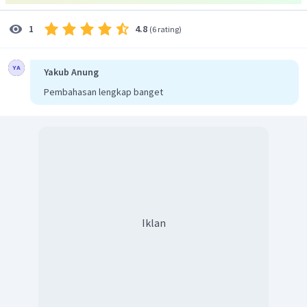
tersebut menunjukkan bahwa terdapat 6 buah elektron
4.8
1
pada kulit terluar unsur tersebut. Jumlah elektron tersebut
(
6 rating
)
didapatkan dari penjumlahan antara elektron pada orbital
4
s
dan 4
p
, yaitu
. Jika unsur tersebut akan berikatan
Yakub Anung
dengan unsur lain, maka unsur tersebut akan mengikat
Pembahasan lengkap banget
atau menyerap dua buah elektron agar memiliki total 8
elektron di kulit terluarnya (aturan oktet). Karena unsur
tersebut mengikat 2 buah elektron, maka
akan membentuk ion negatif (anion) yang bermuatan -2.
Dengan demikian, kecenderungan unsur tersebut jika akan
berikatan dengan unsur lain adalah dengan cara
menyerap 2 elektron sehingga bermuatan -2.
Jadi, jawaban yang tepat adalah C.
Iklan