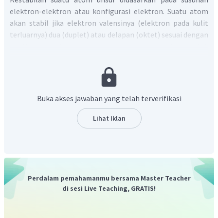
elektron-elektron atau konfigurasi elektron. Suatu atom
akan stabil jika elektron valensinya (elektron pada kulit
terluarnya) dua (duplet) atau delapan (oktet) sesuai dengan
konfigurasi elektron unsur-unsur gas mulia. Untuk
mencapai kestabilan, suatu atom unsur dapat bergabung
dengan atom-atom lain (atom yang sama atau atom yang
berbeda). Atom-atom tersebut bergabung melalui suatu
ikatan kimia. Untuk mencapai kestabilan seperti gas mulia,
Buka akses jawaban yang telah terverifikasi
atom-atom akan membentuk konfigurasi elektron seperti
gas mulia dengan cara membentuk ion atau menggunakan
Lihat Iklan
pasangan elektron bersama. lon adalah partikel yang
bermuatan positif (kation) atau negatif (anion). Kation
dapat terjadi karena suatu atom melepaskan elektronnya,
sedangkan anion dapat terjadi karena suatu atom
menangkap elektron.
Perdalam pemahamanmu bersama Master Teacher
Pada soal di atas, diketahui unsur dengan konfigurasi
di sesi Live Teaching, GRATIS!
elektron
memiliki elektron valensi atau
elektron terluar yaitu
dan
. Elektron valensi