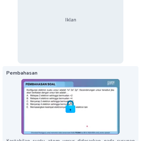
Iklan
Pembahasan
Kestabilan suatu atom unsur didasarkan pada susunan