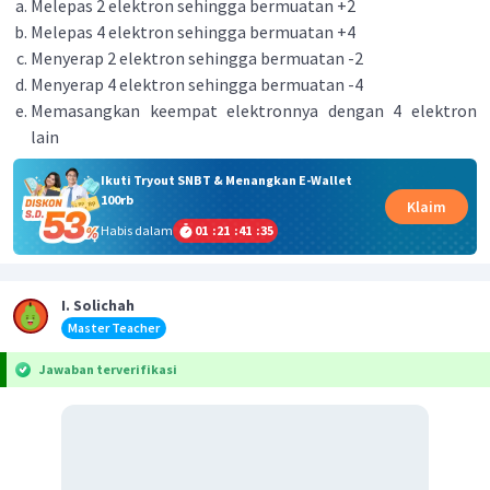
Melepas 2 elektron sehingga bermuatan +2
Melepas 4 elektron sehingga bermuatan +4
Menyerap 2 elektron sehingga bermuatan -2
Menyerap 4 elektron sehingga bermuatan -4
Memasangkan keempat elektronnya dengan 4 elektron
lain
Ikuti Tryout SNBT & Menangkan E-Wallet
100rb
Klaim
Habis dalam
01
:
21
:
41
:
35
I. Solichah
Master Teacher
Jawaban terverifikasi