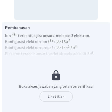
Pembahasan
Ion
terbentuk jika unsur
L
melepas 3 elektron.
Konfigurasi elektron ion
:
Konfigurasi elektron unsur
L
:
Elektron terakhir unsur
L
terletak pada subkulit
.
Buka akses jawaban yang telah terverifikasi
Jadi, jumlah elektron tidak berpasangan pada unsur
L
sebanyak 2.
Lihat Iklan