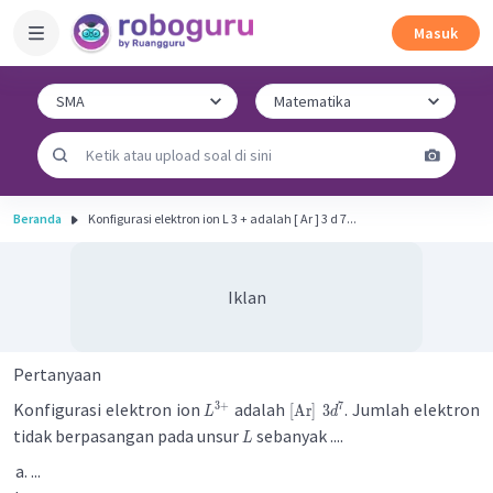
Masuk
Beranda
Konfigurasi elektron ion L 3 + adalah [ Ar ] 3 d 7...
Iklan
Pertanyaan
Konfigurasi elektron ion
adalah
. Jumlah elektron
3
+
7
[
Ar
]
3
L
d
tidak berpasangan pada unsur
sebanyak ....
L
...