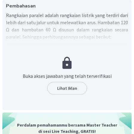
Pembahasan
Rangkaian paralel adalah rangkaian listrik yang terdiri dari
lebih dari satu jalur untuk melewatkan arus. Hambatan 120
Ω dan hambatan 60 Ω disusun dalam rangkaian secara
paralel. Sehingga perhitungannnya sebagai berikut:
Buka akses jawaban yang telah terverifikasi
Adapun untuk menghitung arus total yang mengalir pada
rangkaian dapat menggunakan persamaan hukum II
Lihat Iklan
Kirchoff:
Perdalam pemahamanmu bersama Master Teacher
sehingga tegangan yang dihasilkan oleh hambatan 40 Ω
di sesi Live Teaching, GRATIS!