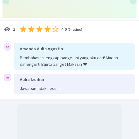
adalah:
4.0
1
(
3 rating
)
Jadi, jawaban yang tepat adalah D
.
Amanda Aulia Agustin
Pembahasan lengkap banget Ini yang aku cari! Mudah
dimengerti Bantu banget Makasih ❤️
Aulia Izdihar
Jawaban tidak sesuai