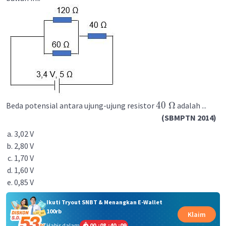
40
Ω
Beda potensial antara ujung-ujung resistor
adalah ...
(SBMPTN 2014)
3,02 V
2,80 V
1,70 V
1,60 V
0,85 V
Ikuti Tryout SNBT & Menangkan E-Wallet
100rb
Klaim
Habis dalam
00
:
08
:
40
:
09