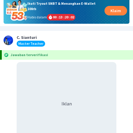
Ikuti Tryout SNBT & Menangkan E-Wallet
100rb
Klaim
Habis dalam
00
:
13
:
20
:
02
C. Sianturi
Master Teacher
Jawaban terverifikasi
Iklan