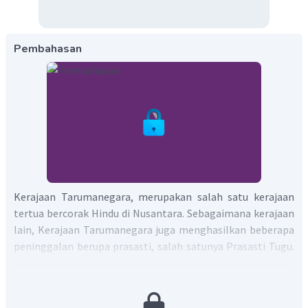
Pembahasan
Kerajaan Tarumanegara, merupakan salah satu kerajaan
tertua bercorak Hindu di Nusantara. Sebagaimana kerajaan
lain, Kerajaan Tarumanegara juga menghasilkan beberapa
peninggalan berupa prasasti, salah satunya Prasasti Tugu.
Adapun isi dari Prasasti Tugu memberikan keterangan
bahwa Raja Purnawarman memerintahkan pembangunan
irigasi dengan cara menggali sebuah saluran sepanjang