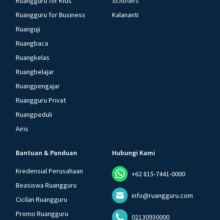
Ruangguru for Kids
Schoters
Ruangguru for Business
Kalananti
Ruanguji
Ruangbaca
Ruangkelas
Ruangbelajar
Ruangpengajar
Ruangguru Privat
Ruangpeduli
Airis
Bantuan & Panduan
Hubungi Kami
Kredensial Perusahaan
+62 815-7441-0000
Beasiswa Ruangguru
info@ruangguru.com
Cicilan Ruangguru
Promo Ruangguru
02130930000