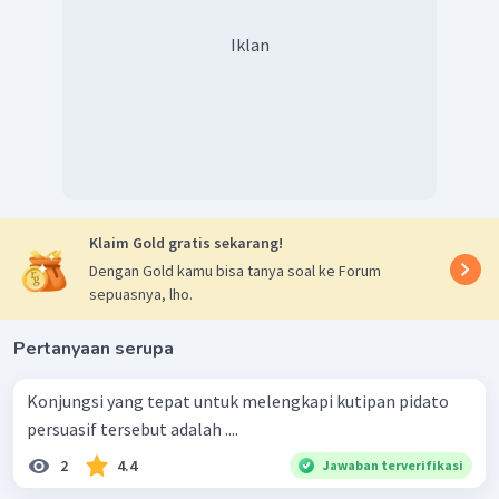
terletak pada penggunaan koma setelah
konjungsi
padahal.
Konjungsi intrakalimat
Iklan
seperti
padahal, agar,
dan
jika
tidak diikuti koma. Tanda
koma hanya digunakan apabila anak kalimat mendahului
induk kalimat atau penggunaan konjungsi antarkalmat,
seperti
namun, dengan demikian, jadi, oleh karena itu
, dan
sebagainya.
Dengan demikian, jawaban yang tepat adalah A.
Klaim Gold gratis sekarang!
Dengan Gold kamu bisa tanya soal ke Forum
sepuasnya, lho.
Pertanyaan serupa
Konjungsi yang tepat untuk melengkapi kutipan pidato
persuasif tersebut adalah ....
2
4.4
Jawaban terverifikasi