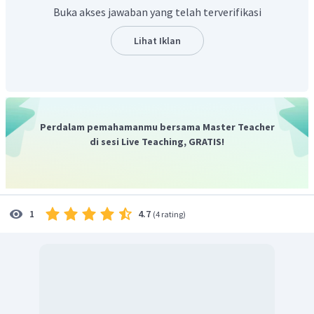
diperhatikan. Salah satu kaidah kebahasaan pidato
Buka akses jawaban yang telah terverifikasi
persuasif aadalah konjungsi atau kata hubung. Konjungsi
atau kata hubung merupakan bagian dari kaidah
Lihat Iklan
kebahasaan teks pidato persuasif. Konjungsi adalah kata
hubung yang berfungsi untuk menghubungkan antarkata,
antarklausa, atau antarkalimat. Contoh konjungsi
adalah
dan, atau, tetapi, agar, jika, ketika, padahal,
namun,
dan sebagainya.
Perdalam pemahamanmu bersama Master Teacher
Berdasarkan penjelasan tersebut, kalimat yang memiliki
di sesi Live Teaching, GRATIS!
kesalahan konjungsi terletak pada kalimat
1) Padahal,
kebudayaan Indonesia mengajarkan tata krama dan
sopan santun dalam bertutur kata. Sikap sopan santun
sepertinya sudah menjadi barang langka ditemui dalam
4.7
1
(
4 rating
)
kehidupan sehari-hari
.
Konjungsi
padahal
merupakan kata
sambung untuk menunjukkan pertentangan antara bagian-
bagian yang dirangkaikan. Contohnya:
Ia pura-pura berani,
padahal tangannya gemetar.
Penggunaan konjungsi pada kalimat 1) tidak tepat karena
tidak diikuti induk kalimatnya. Selain itu, kesalahan lainnya