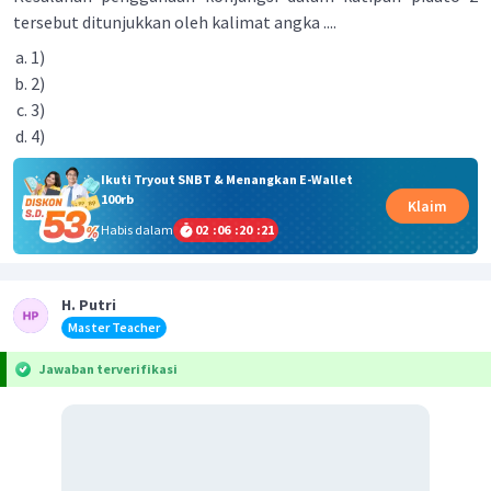
tersebut ditunjukkan oleh kalimat angka ....
1)
2)
3)
4)
Ikuti Tryout SNBT & Menangkan E-Wallet
100rb
Klaim
Habis dalam
02
:
06
:
20
:
21
H. Putri
Master Teacher
Jawaban terverifikasi