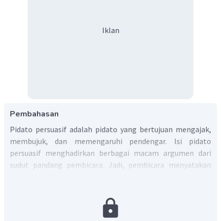
Iklan
Pembahasan
Pidato persuasif adalah pidato yang bertujuan mengajak,
membujuk, dan memengaruhi pendengar. lsi pidato
persuasif menghadirkan berbagai macam argumen dari
sudut pandang pembicara. Jadi, pembicara menyatakan
beberapa argumen untuk mengajak, membujuk, dan
memengaruhi pendengar dengan kata-kata yang
diucapkannya.
Pidato persuasif memiliki kaidah kebahasaan yang harus