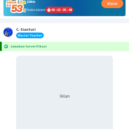
100rb
Klaim
Habis dalam
00
:
15
:
35
:
48
C. Sianturi
Master Teacher
Jawaban terverifikasi
Iklan