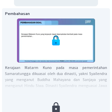
Pembahasan
Kerajaan Matarm Kuno pada masa pemerintahan
Samaratungga dikuasai oleh dua dinasti, yakni Syailendra
yang menganut Buddha Mahayana dan Sanjaya yang
menganut Hindu Siwa. Dinasti Syailendra menguasai Jawa
Tengah bagian utara, sedangkan Dinasti Sanjaya menguasai
Jawa Tengah bagian selatan. Samaratungga kemudian
menikahkan putrinya, yakni Pramodhawardhani dengan
Rakai Pikatan, penguasa dari Dinasti Sanjaya pada 832 M.