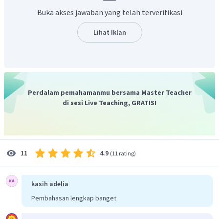
Selanjutnya. kedua pihak bersatu memerintah kerajaan,
Buka akses jawaban yang telah terverifikasi
Akan tetapi, pengaruh Rakai Pikatan lebih kuat sehingga ia
menjadi penguasa tunggal setelah kematian Raja
Lihat Iklan
Samaratungga.
Dengan demikian, Raja yang dapat mempersatukan
kembali kerajaan Mataram Kuno adalah Rakai Pikatan.
Perdalam pemahamanmu bersama Master Teacher
di sesi Live Teaching, GRATIS!
4.9
11
(
11 rating
)
kasih adelia
Pembahasan lengkap banget