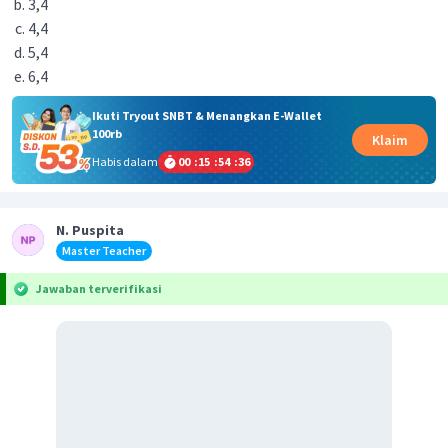
3,4
4,4
5,4
6,4
Ikuti Tryout SNBT & Menangkan E-Wallet
100rb
Klaim
Habis dalam
00
:
15
:
54
:
36
N. Puspita
Master Teacher
Jawaban terverifikasi