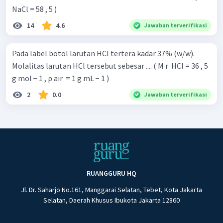
NaCl = 58 , 5 )
14
4.6
Jawaban terverifikasi
Pada label botol larutan HCl tertera kadar 37% (w/w).
Molalitas larutan HCl tersebut sebesar .... ( M r ​ HCl = 36 , 5
g mol − 1 , ρ air ​ = 1 g mL − 1 )
2
0.0
Jawaban terverifikasi
RUANGGURU HQ
Jl. Dr. Saharjo No.161, Manggarai Selatan, Tebet, Kota Jakarta
Selatan, Daerah Khusus Ibukota Jakarta 12860