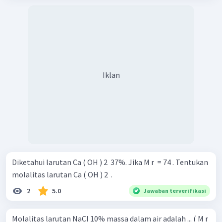
Iklan
Diketahui larutan Ca ( OH ) 2 ​ 37%. Jika M r ​ = 74 . Tentukan
molalitas larutan Ca ( OH ) 2 ​ .
2
5.0
Jawaban terverifikasi
Molalitas larutan NaCI 10% massa dalam air adalah ... ( M r ​