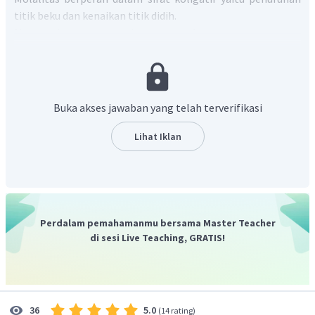
titik beku dan kenaikan titik didih.
Menentukan massa zat dan massa pelarut:
diketahui persen berat = 20%
persen berat menyatakan gram berat zat terlarut dalam
100 gram larutan
Buka akses jawaban yang telah terverifikasi
Lihat Iklan
Menentukan molalitas:
Perdalam pemahamanmu bersama Master Teacher
di sesi Live Teaching, GRATIS!
Jadi, molalitas zat tersebut adalah 5,4 molal.
Dengan demikian, jawaban yang benar adalah D.
5.0
36
(
14 rating
)