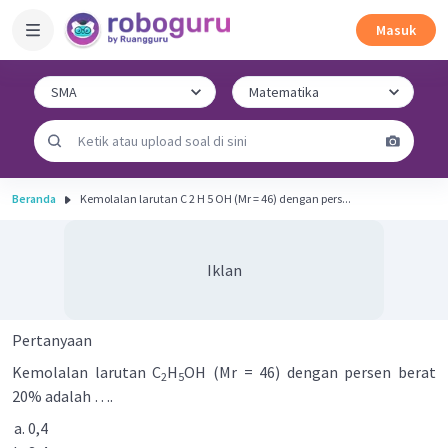
Masuk
Beranda
Kemolalan larutan C 2 H 5 OH (Mr = 46) dengan pers...
Iklan
Pertanyaan
Kemolalan larutan C
H
OH (Mr = 46) dengan persen berat
2
5
20% adalah ….
0,4