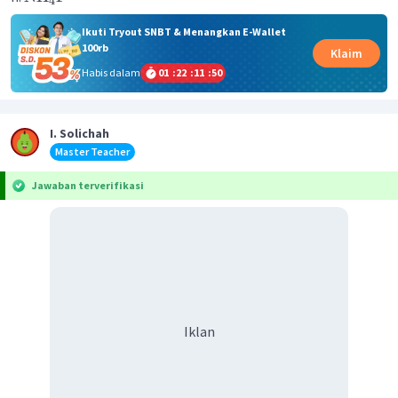
4
Ikuti Tryout SNBT & Menangkan E-Wallet
100rb
Klaim
Habis dalam
01
:
22
:
11
:
50
I. Solichah
Master Teacher
Jawaban terverifikasi
Iklan