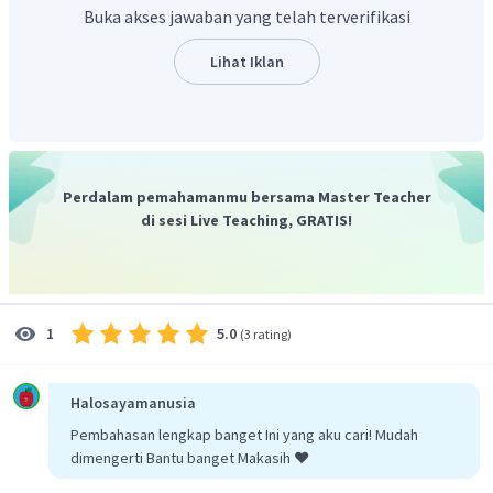
menggunakan persamaan berikut ini
Buka akses jawaban yang telah terverifikasi
=
p
m
v
Kelapa mengalami gerak jatuh bebas dari ketinggian 7,2 m.
Lihat Iklan
Besarnya kecepatan kelapa sesaat sebelum menumbuk
tanah dapat dihitung menggunakan persamaan gerak jatuh
bebas seperti berikut ini
=
2
v
g
h
=
2
×
10
×
7
,
2
v
Perdalam pemahamanmu bersama Master Teacher
=
12
m
/
s
di sesi Live Teaching, GRATIS!
v
Maka momentum kelapa adalah
=
p
m
v
=
2
,
5
×
12
=
30
Ns
5.0
1
(
3 rating
)
Jadi, jawaban yang tepat adalah C.
Halosayamanusia
Pembahasan lengkap banget Ini yang aku cari! Mudah
dimengerti Bantu banget Makasih ❤️