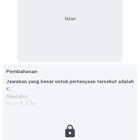
Iklan
Pembahasan
Jawaban yang benar untuk pertanyaan tersebut adalah
C.
Diketahui :
=
2
,
5
kg
m
=
7
,
2
m
h
2
=
10
m
/
s
g
Ditanya :
p
Momentum suatu benda yang bergerak dapat dihitung