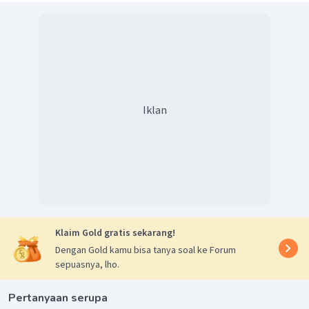
Iklan
Klaim Gold gratis sekarang!
Dengan Gold kamu bisa tanya soal ke Forum
sepuasnya, lho.
Pertanyaan serupa