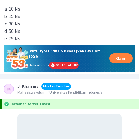
10 Ns
15 Ns
30 Ns
50 Ns
75 Ns
Ikuti Tryout SNBT & Menangkan E-Wallet
100rb
Klaim
Habis dalam
00
:
15
:
41
:
07
J. Khairina
Master Teacher
Mahasiswa/Alumni Universitas Pendidikan Indonesia
Jawaban terverifikasi