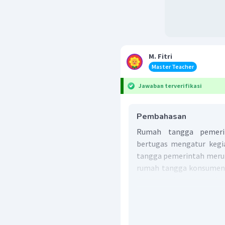
M. Fitri
Master Teacher
Jawaban terverifikasi
Pembahasan
Rumah tangga pemeri
bertugas mengatur kegi
tangga pemerintah merup
rumah tangga konsumen,
dan rumah tangga lu
pemerintah dalam perek
menarik pajak retribus