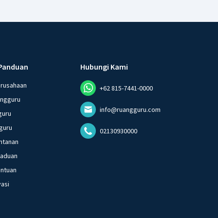
Panduan
Hubungi Kami
erusahaan
+62 815-7441-0000
angguru
info@ruangguru.com
guru
guru
02130930000
ntanan
gaduan
entuan
vasi