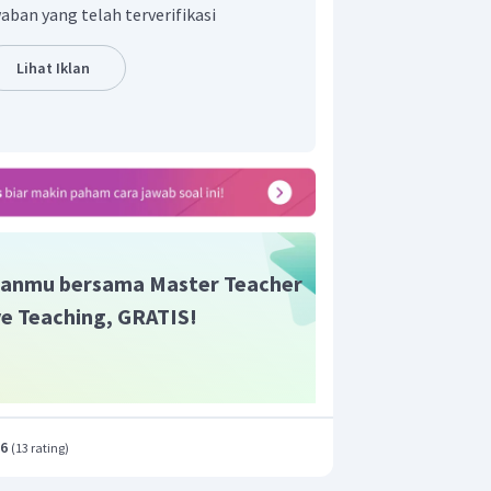
as umum untuk menunjang kegiatan
aban yang telah terverifikasi
pada para pelaku ekonomi,
Lihat Iklan
rang-barang publik.
 adalah pilihan A.
anmu bersama Master Teacher
ive Teaching, GRATIS!
.6
(
13 rating
)