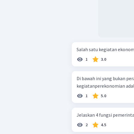
Salah satu kegiatan ekonom
1
3.0
Di bawah ini yang bukan pe
kegiatanperekonomian adalah
1
5.0
Jelaskan 4 fungsi pemerin
2
4.5