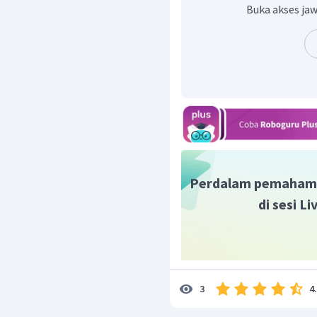
menyediakan fasilit
Buka akses jaw
ekonomi,
memberikan subsidi ke
melakukan produksi ba
Jadi, jawaban yang benar
Perdalam pemaham
di sesi L
4
3