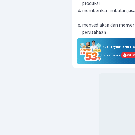
produksi
memberikan imbalan jasa 
menyediakan dan menyera
perusahaan
Ikuti Tryout SNBT 
Habis dalam
00
:
0