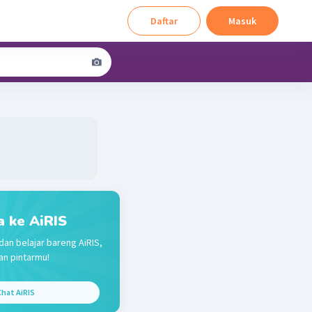
Daftar
Masuk
a ke AiRIS
dan belajar bareng AiRIS,
n pintarmu!
hat AiRIS