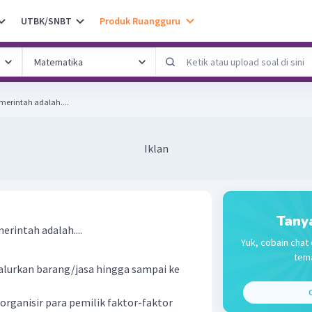
UTBK/SNBT
Produk Ruangguru
erintah adalah....
Iklan
Tany
rintah adalah....
Yuk, cobain chat 
tema
lurkan barang/jasa hingga sampai ke
C
ganisir para pemilik faktor-faktor