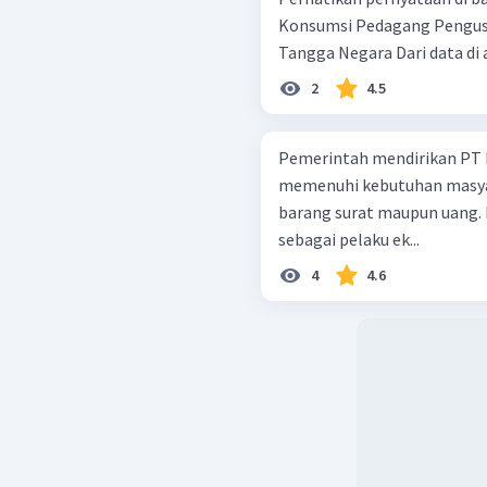
Konsumsi Pedagang Pengusaha Rumah Tangga Produksi Rumah
Tangga Negara D
2
4.5
Pemerintah mendirikan PT P
memenuhi kebutuhan masyar
barang surat maupun uang.
sebagai pelaku ek...
4
4.6