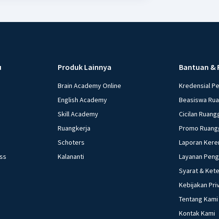
u
Produk Lainnya
Bantuan & 
Brain Academy Online
Kredensial P
English Academy
Beasiswa Ru
Skill Academy
Cicilan Ruang
Ruangkerja
Promo Ruang
Schoters
Laporan Kere
ess
Kalananti
Layanan Pen
Syarat & Ket
Kebijakan Pri
Tentang Kami
Kontak Kami