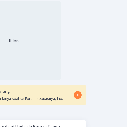
Iklan
arang!
 tanya soal ke Forum sepuasnya, lho.
u Rumah Tangga