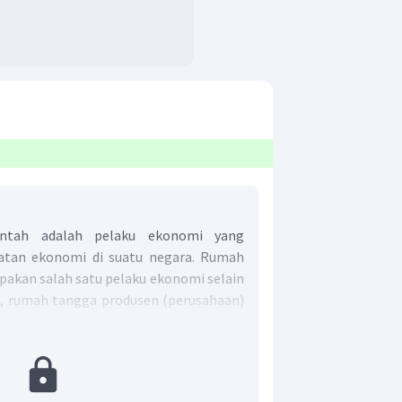
ntah adalah pelaku ekonomi yang
atan ekonomi di suatu negara. Rumah
akan salah satu pelaku ekonomi selain
 rumah tangga produsen (perusahaan)
ar negeri.
Kegiatan rumah tangga
onomian, antara lain:
i, (A)