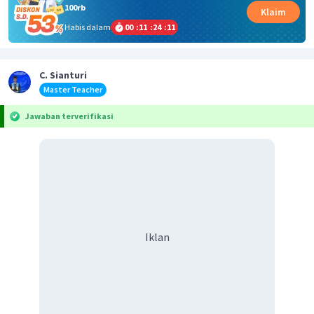
100rb
Klaim
Habis dalam
00
:
11
:
24
:
11
C. Sianturi
Master Teacher
Jawaban terverifikasi
Iklan