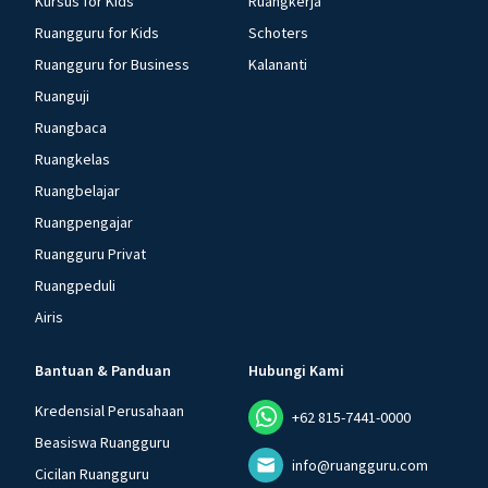
Kursus for Kids
Ruangkerja
Ruangguru for Kids
Schoters
Ruangguru for Business
Kalananti
Ruanguji
Ruangbaca
Ruangkelas
Ruangbelajar
Ruangpengajar
Ruangguru Privat
Ruangpeduli
Airis
Bantuan & Panduan
Hubungi Kami
Kredensial Perusahaan
+62 815-7441-0000
Beasiswa Ruangguru
info@ruangguru.com
Cicilan Ruangguru