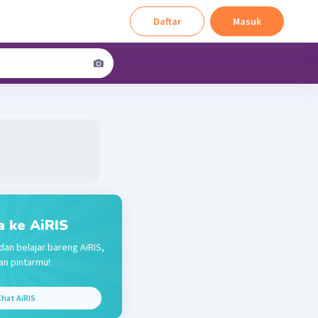
Daftar
Masuk
a ke AiRIS
dan belajar bareng AiRIS,
n pintarmu!
hat AiRIS