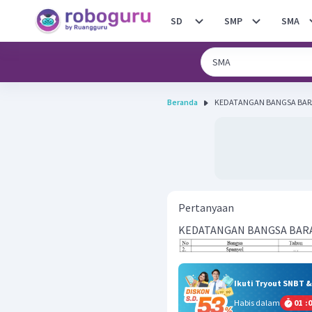
SD
SMP
SMA
Beranda
KEDATANGAN BANGSA BARA
Pertanyaan
KEDATANGAN BANGSA BARA
Ikuti Tryout SNBT 
Habis dalam
01
:
0