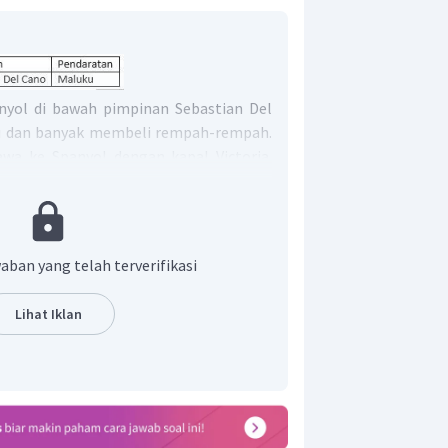
nyol di bawah pimpinan Sebastian Del
u dan banyak membeli rempah-rempah.
wa ke Spanyol dengan kapal Victoria.
ebastian Del Cano menemukan sumber
perbincangan luas di Spanyol. Sejak
anyol berduyun-duyun datang ke Maluku.
atang ke Indonesia pada tahun 1512
aban yang telah terverifikasi
stian Del Cano di Maluku.
Lihat Iklan