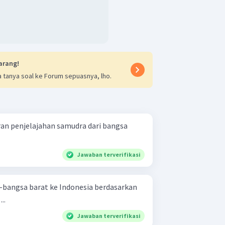
arang!
 tanya soal ke Forum sepuasnya, lho.
an penjelajahan samudra dari bangsa
Jawaban terverifikasi
bangsa barat ke Indonesia berdasarkan
..
Jawaban terverifikasi