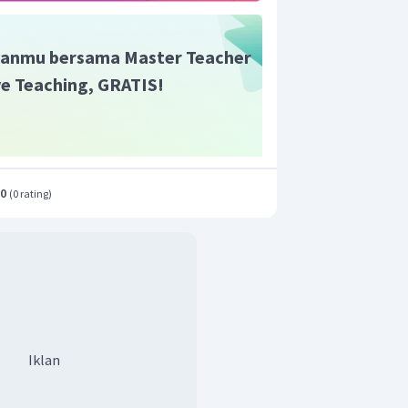
anmu bersama Master Teacher
ive Teaching, GRATIS!
.0
(
0 rating
)
Iklan