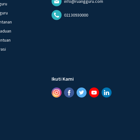
info@ruangguru.com
guru
guru
02130930000
ntanan
gaduan
entuan
vasi
Ikuti Kami