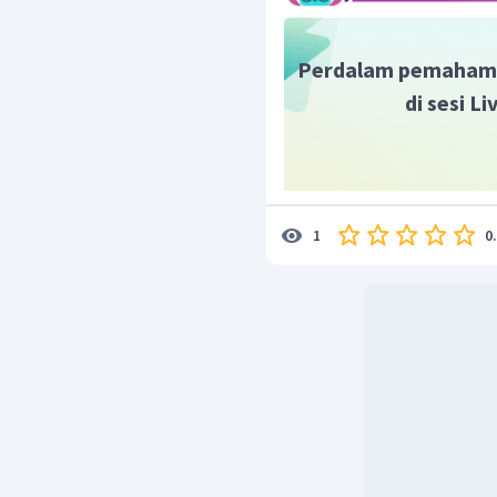
Perdalam pemaham
di sesi L
0
1