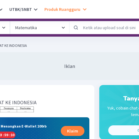
UTBK/SNBT
Produk Ruangguru
T KE INDONESIA
Iklan
Tany
T KE INDONESIA
Yuk, cobain chat 
tema
& Menangkan E-Wallet 100rb
C
Klaim
3
:
59
:
09