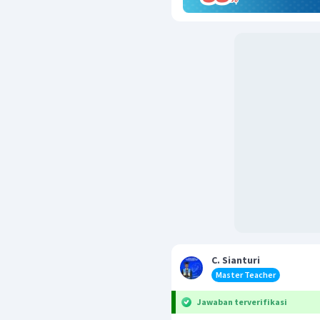
C. Sianturi
Master Teacher
Jawaban terverifikasi