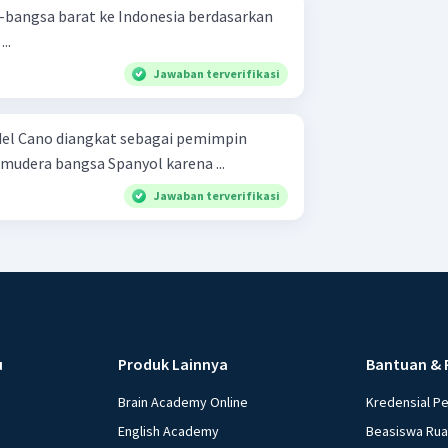
bangsa barat ke Indonesia berdasarkan
..
Jawaban terverifikasi
del Cano diangkat sebagai pemimpin
udera bangsa Spanyol karena ...
Jawaban terverifikasi
u
Produk Lainnya
Bantuan & 
Brain Academy Online
Kredensial P
English Academy
Beasiswa Ru