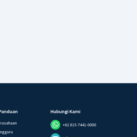
Panduan
Hubungi Kami
erusahaan
+62 815-7441-0000
angguru