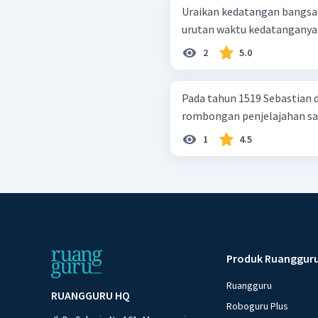
Uraikan kedatangan bangsa-
urutan waktu kedatanganya .
2
5.0
Pada tahun 1519 Sebastian 
rombongan penjelajahan sam
1
4.5
Produk Ruanggur
Ruangguru
RUANGGURU HQ
Roboguru Plus