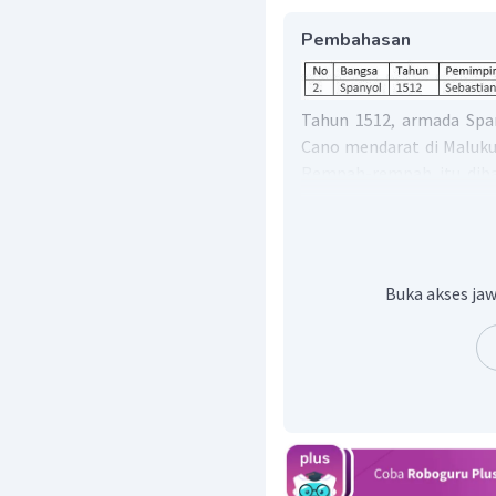
Pembahasan
Tahun 1512, armada Spa
Cano mendarat di Maluk
Rempah-rempah itu diba
Berita keberhasilan S
rempah-rempah menjadi 
saat itu, kapal-kapal Sp
Jadi, bangsa Spanyol d
Buka akses jaw
dengan pemimpinnya Seba