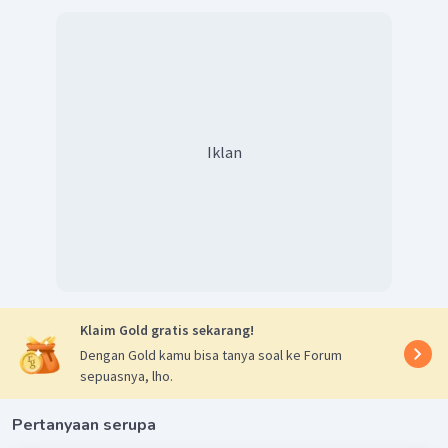
Iklan
Klaim Gold gratis sekarang!
Dengan Gold kamu bisa tanya soal ke Forum
sepuasnya, lho.
Pertanyaan serupa