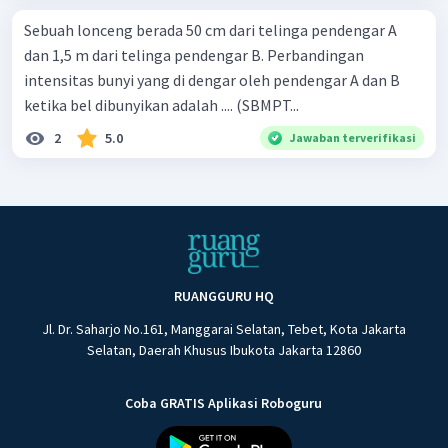
Sebuah lonceng berada 50 cm dari telinga pendengar A
dan 1,5 m dari telinga pendengar B. Perbandingan
intensitas bunyi yang di dengar oleh pendengar A dan B
ketika bel dibunyikan adalah .... (SBMPT...
2
5.0
Jawaban terverifikasi
RUANGGURU HQ
Jl. Dr. Saharjo No.161, Manggarai Selatan, Tebet, Kota Jakarta
Selatan, Daerah Khusus Ibukota Jakarta 12860
Coba GRATIS Aplikasi Roboguru