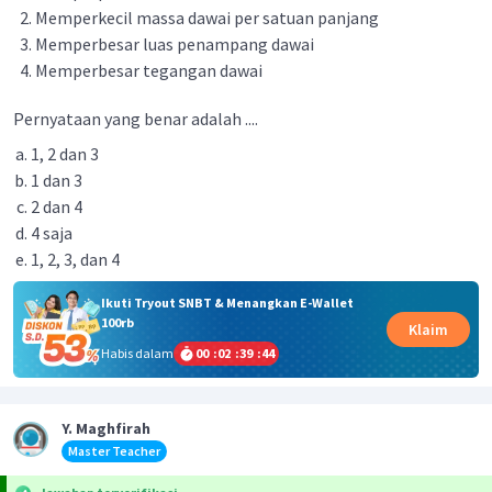
Memperkecil massa dawai per satuan panjang
Memperbesar luas penampang dawai
Memperbesar tegangan dawai
Pernyataan yang benar adalah ....
1, 2 dan 3
1 dan 3
2 dan 4
4 saja
1, 2, 3, dan 4
Ikuti Tryout SNBT & Menangkan E-Wallet
100rb
Klaim
Habis dalam
00
:
02
:
39
:
44
Y. Maghfirah
Master Teacher