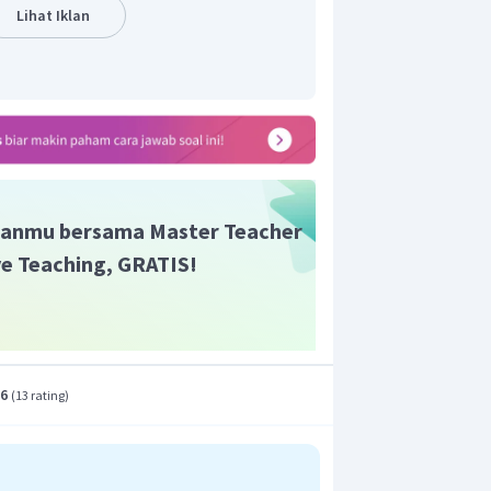
harus memindahkan kegiatan dagang
Lihat Iklan
a. Di samping itu, Portugis berusaha
old, glory, gospel
) dimana dalam salah
a upaya menyebarkan agama Katolik
aksa sehingga bertentangan dengan
 yaitu agama Islam.
t adalah A.
anmu bersama Master Teacher
ive Teaching, GRATIS!
.6
(
13 rating
)