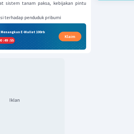
at sistem tanam paksa, kebijakan pintu
asi terhadap penduduk pribumi
& Menangkan E-Wallet 100rb
Klaim
0
:
49
:
54
Iklan