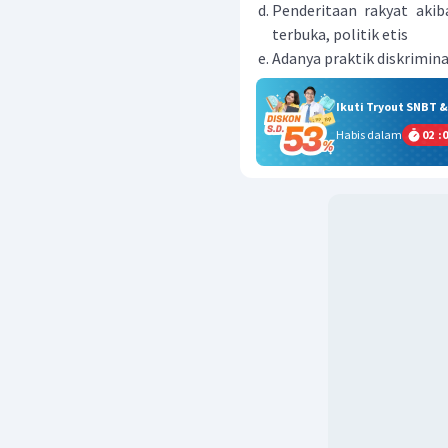
Penderitaan rakyat akib
terbuka, politik etis
Adanya praktik diskrimin
Ikuti Tryout SNBT 
Habis dalam
02
:
0