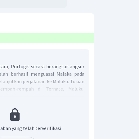
ara, Portugis secara berangsur-angsur
elah berhasil menguasai Malaka pada
lanjutkan perjalanan ke Maluku. Tujuan
empah-rempah di Ternate, Maluku.
gsa Portugis disambut hangat oleh raja
Bahkan Portugis diberi kesempatan
 hak monopoli perdagangan cengkeh.
n ketentuan harga cengkeh yang terlalu
t Ternate atau Maluku sengsara.
aban yang telah terverifikasi
anya pun tidak dapat dihindarkan.