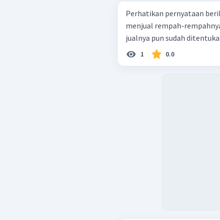
Perhatikan pernyataan berikut ini ! petani-petani Tern
menjual rempah-rempahnya han
1
0.0