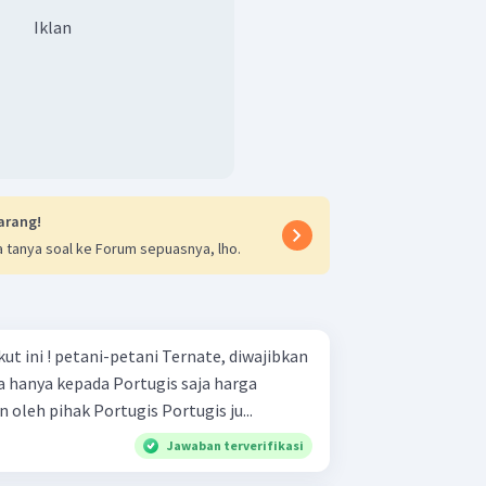
Iklan
arang!
 tanya soal ke Forum sepuasnya, lho.
ate, diwajibkan
ya kepada Portugis saja harga
jualnya pun sudah ditentukan oleh pihak Portugis Portugis ju...
Jawaban terverifikasi