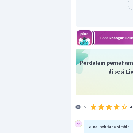
Akibatnya, Portugis 
mereka ke Nusa Tenggar
menyebarkan misi 3G (
g
satu misi tersebut ad
(
gospel
) dengan cara p
ajaran yang mereka anut,
Jadi, jawaban yang tepa
Perdalam pemaham
di sesi L
4
5
Aurel pebriana simbln