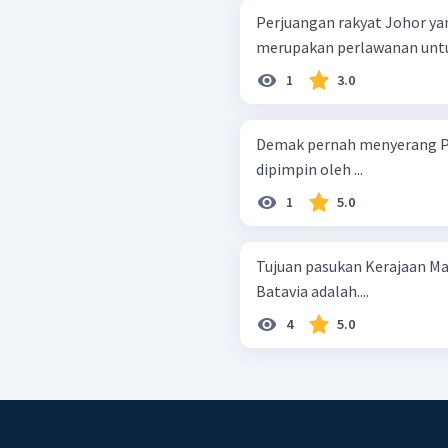
Perjuangan rakyat Johor yan
merupakan perlawanan untu
1
3.0
Demak pernah menyerang Po
dipimpin oleh ...
1
5.0
Tujuan pasukan Kerajaan M
Batavia adalah....
4
5.0