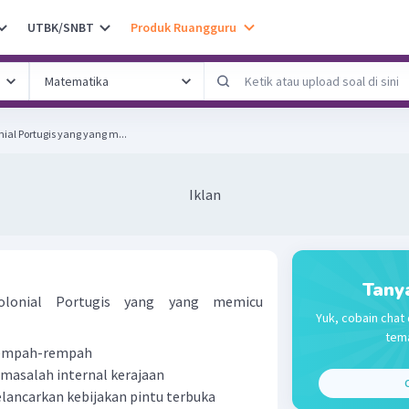
UTBK/SNBT
Produk Ruangguru
ial Portugis yang yang m...
Iklan
Tany
olonial Portugis yang yang memicu
Yuk, cobain chat 
tema
rempah-rempah
masalah internal kerajaan
C
lancarkan kebijakan pintu terbuka