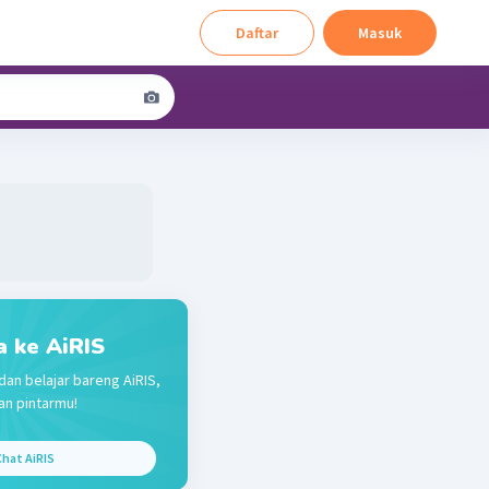
Daftar
Masuk
a ke AiRIS
dan belajar bareng AiRIS,
n pintarmu!
hat AiRIS