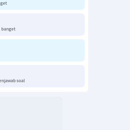
nget
 banget
enjawab soal