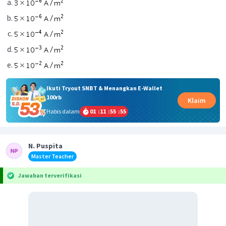
Ikuti Tryout SNBT & Menangkan E-Wallet
100rb
Klaim
Habis dalam
01
:
11
:
55
:
55
N. Puspita
Master Teacher
Jawaban terverifikasi