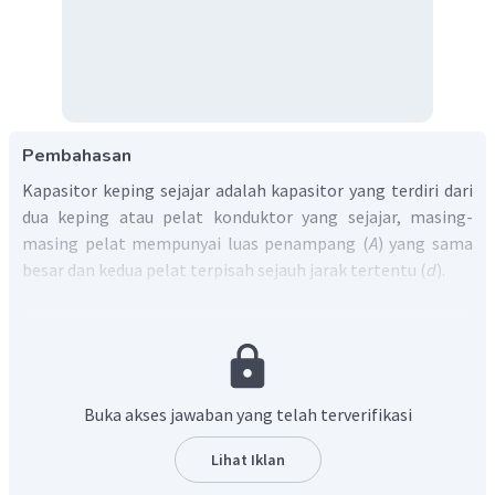
Pembahasan
Kapasitor keping sejajar adalah kapasitor yang terdiri dari
dua keping atau pelat konduktor yang sejajar, masing-
masing pelat mempunyai luas penampang (
A
) yang sama
besar dan kedua pelat terpisah sejauh jarak tertentu (
d
).
Kapasitor merupakan salah satu komponen listrik yang
berbentuk keping sejajar dan berfungsi untuk menyimpan
muatan listrik. Muatan yang tersimpan di dalam kapasitor
berbanding lurus dengan beda potensialnya.
Sebuah kapasitor yang bermuatan memiliki potensial yang
Buka akses jawaban yang telah terverifikasi
tersimpan di dalamnya. Jika salah satu muatannya
dibebaskan mulai dari keadaan diam dari satu keping ke
Lihat Iklan
keping lainnya, maka energi potensialnya semakin besar