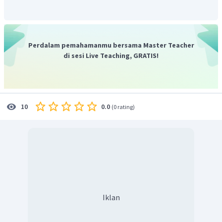
selama muatan itu berpindah.
Diketahui:
−
11
=
50
pF
=
5
⋅
1
0
F
C
0
=
9
v
V
Perdalam pemahamanmu bersama Master Teacher
=
4
ε
di sesi Live Teaching, GRATIS!
r
(
Δ
)
Ditanya:
perubahan energi kapasitor
W
Jawaban:
P
ers
amaan
ka
p
a
s
i
t
a
s
ka
p
a
s
i
t
or
d
e
n
g
an
d
i
e
l
e
k
t
r
i
=
C
ε
C
0
r
0.0
10
(
0 rating
)
−
11
=
4
⋅
5
⋅
1
0
C
−
11
=
20
⋅
1
0
C
F
P
ers
amaan
e
n
er
g
i
ka
p
a
s
i
t
or
1
2
=
W
C
V
2
P
er
u
bahan
E
n
er
g
i
ka
p
a
s
i
t
or
Δ
=
−
W
W
W
0
1
2
Δ
=
(
−
)
W
V
C
C
Iklan
0
2
1
2
−
11
−
11
Δ
=
⋅
9
⋅
(
20
⋅
1
0
−
5
⋅
1
0
)
W