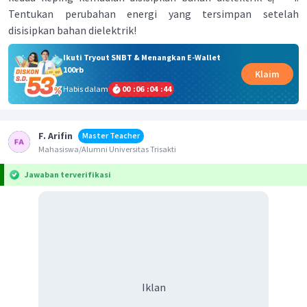
r
Tentukan perubahan energi yang tersimpan setelah
disisipkan bahan dielektrik!
Ikuti Tryout SNBT & Menangkan E-Wallet
100rb
Klaim
Habis dalam
00
:
06
:
04
:
43
F. Arifin
Master Teacher
Mahasiswa/Alumni Universitas Trisakti
Jawaban terverifikasi
Iklan