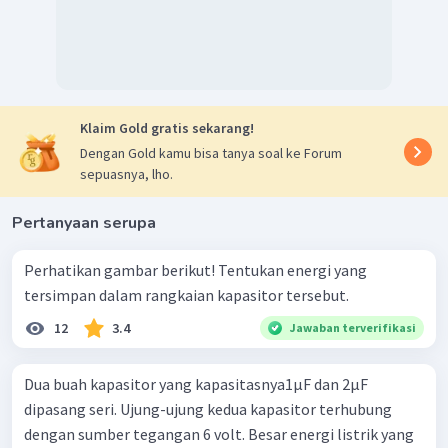
2
1
2
−
11
Δ
=
⋅
9
⋅
15
⋅
1
0
W
2
−
11
607
,
5
⋅
10
J
Δ
=
W
Jadi, besar perubahan energi kapasitor adalah
−
11
607
,
5
⋅
10
J
Klaim Gold gratis sekarang!
Dengan Gold kamu bisa tanya soal ke Forum
sepuasnya, lho.
Pertanyaan serupa
Perhatikan gambar berikut! Tentukan energi yang
tersimpan dalam rangkaian kapasitor tersebut.
12
3.4
Jawaban terverifikasi
Dua buah kapasitor yang kapasitasnya1µF dan 2µF
dipasang seri. Ujung-ujung kedua kapasitor terhubung
dengan sumber tegangan 6 volt. Besar energi listrik yang