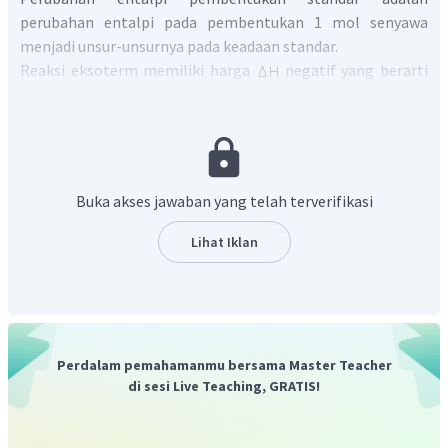
perubahan entalpi pada pembentukan 1 mol senyawa
menjadi unsur-unsurnya pada keadaan standar.
Reaksi eksoterm memiliki harga
negatif yang berarti
melepas kalor ke lingkungan. Sehingga reaksi
termokimianya sebagai berikut:
Perhitungan perubahan entalpinya adalah
Buka akses jawaban yang telah terverifikasi
Lihat Iklan
Perdalam pemahamanmu bersama Master Teacher
Jadi, besarnya perubahan entalpi pembentukan standar
di sesi Live Teaching, GRATIS!
FeO adalah -249,5 kJ/mol,
Jadi, tidak ada pilihan jawaban yang benar.