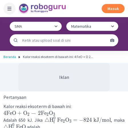
Masuk
Beranda
Kalor reaksi eksoterm di bawah ini: 4 FeO + O 2...
Iklan
Pertanyaan
Kalor reaksi eksoterm di bawah ini:
4
FeO
+
O
→
2
Fe
O
2
2
3
0
△
H
Fe
O
=
−
824
kJ
/
mol
Adalah 650 kJ. Jika
, maka
2
3
f
0
△
H
FeO
adalah ....