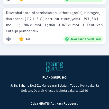
Diketahui entalpi pembakaran karbon (grafit), hidrogen,
dan etanol ( C 2 ​ H 6 ​ O ) berturut-turut, yaitu − 393 , 5 kJ
mol − 1 ; − 286 kJ mol − 1 ; dan − 1.367 kJ mol − 1 . Tentukan
entalpi pembentuk...
1
4.8
Jawaban terverifikasi
RUANGGURU HQ
Jl. Dr. Saharjo No.161, Manggarai Selatan, Tebet, Kota Jakarta
Selatan, Daerah Khusus Ibukota Jakarta 12860
Coba GRATIS Aplikasi Roboguru