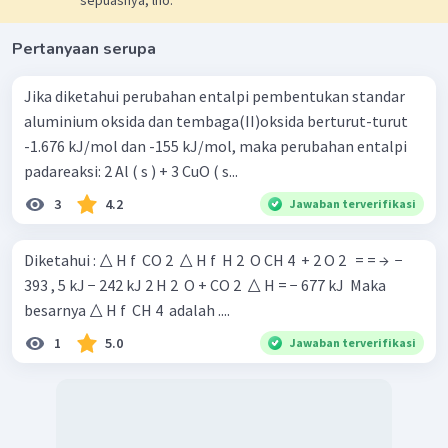
sepuasnya, lho.
Pertanyaan serupa
Jika diketahui perubahan entalpi pembentukan standar
aluminium oksida dan tembaga(II)oksida berturut-turut
-1.676 kJ/mol dan -155 kJ/mol, maka perubahan entalpi
padareaksi: 2 Al ( s ) + 3 CuO ( s...
3
4.2
Jawaban terverifikasi
Diketahui : △ H f ​ CO 2 ​ △ H f ​ H 2 ​ O CH 4 ​ + 2 O 2 ​ ​ = = → ​ −
393 , 5 kJ − 242 kJ 2 H 2 ​ O + CO 2 ​ △ H = − 677 kJ ​ Maka
besarnya △ H f ​ CH 4 ​ adalah ....
1
5.0
Jawaban terverifikasi