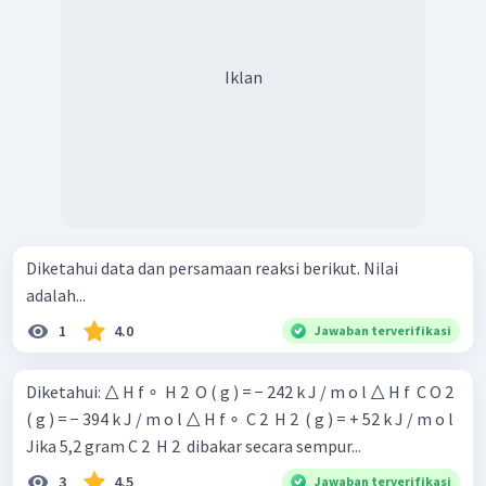
Iklan
Diketahui data dan persamaan reaksi berikut. Nilai
adalah...
1
4.0
Jawaban terverifikasi
Diketahui: △ H f ∘ ​ H 2 ​ O ( g ) = − 242 k J / m o l △ H f ​ C O 2 ​
( g ) = − 394 k J / m o l △ H f ∘ ​ C 2 ​ H 2 ​ ( g ) = + 52 k J / m o l
Jika 5,2 gram C 2 ​ H 2 ​ dibakar secara sempur...
3
4.5
Jawaban terverifikasi