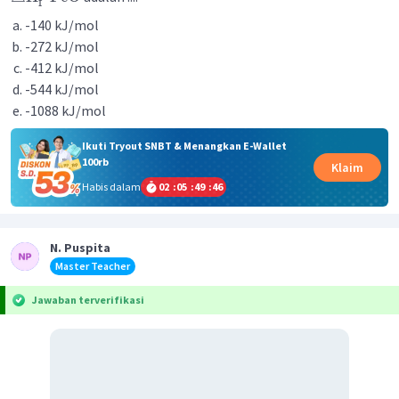
f
-140 kJ/mol
-272 kJ/mol
-412 kJ/mol
-544 kJ/mol
-1088 kJ/mol
Ikuti Tryout SNBT & Menangkan E-Wallet
100rb
Klaim
Habis dalam
02
:
05
:
49
:
46
N. Puspita
Master Teacher
Jawaban terverifikasi