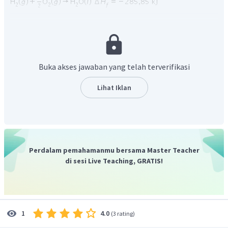
Dari data reaksi tersebut dapat ditentukan nilai
Buka akses jawaban yang telah terverifikasi
dengan cara
Lihat Iklan
persamaan reaksi 1 dan 3 dibalik
persamaan reaksi 2 dikalikan 2 menjadi
Perdalam pemahamanmu bersama Master Teacher
di sesi Live Teaching, GRATIS!
4.0
1
(
3 rating
)