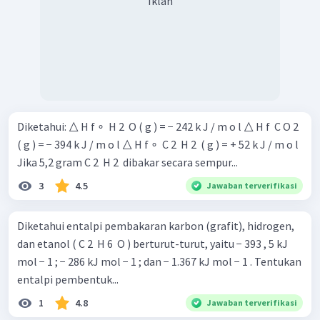
Iklan
Diketahui: △ H f ∘ ​ H 2 ​ O ( g ) = − 242 k J / m o l △ H f ​ C O 2 ​
( g ) = − 394 k J / m o l △ H f ∘ ​ C 2 ​ H 2 ​ ( g ) = + 52 k J / m o l
Jika 5,2 gram C 2 ​ H 2 ​ dibakar secara sempur...
3
4.5
Jawaban terverifikasi
Diketahui entalpi pembakaran karbon (grafit), hidrogen,
dan etanol ( C 2 ​ H 6 ​ O ) berturut-turut, yaitu − 393 , 5 kJ
mol − 1 ; − 286 kJ mol − 1 ; dan − 1.367 kJ mol − 1 . Tentukan
entalpi pembentuk...
1
4.8
Jawaban terverifikasi