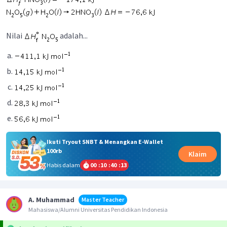
Nilai
adalah...
Ikuti Tryout SNBT & Menangkan E-Wallet
100rb
Klaim
Habis dalam
00
:
10
:
40
:
13
A. Muhammad
Master Teacher
Mahasiswa/Alumni Universitas Pendidikan Indonesia