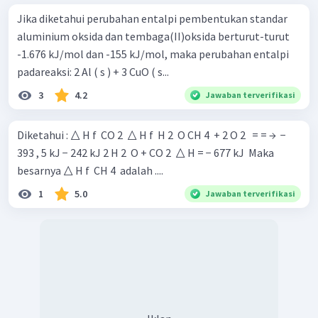
Jika diketahui perubahan entalpi pembentukan standar
aluminium oksida dan tembaga(II)oksida berturut-turut
-1.676 kJ/mol dan -155 kJ/mol, maka perubahan entalpi
padareaksi: 2 Al ( s ) + 3 CuO ( s...
3
4.2
Jawaban terverifikasi
Diketahui : △ H f ​ CO 2 ​ △ H f ​ H 2 ​ O CH 4 ​ + 2 O 2 ​ ​ = = → ​ −
393 , 5 kJ − 242 kJ 2 H 2 ​ O + CO 2 ​ △ H = − 677 kJ ​ Maka
besarnya △ H f ​ CH 4 ​ adalah ....
1
5.0
Jawaban terverifikasi