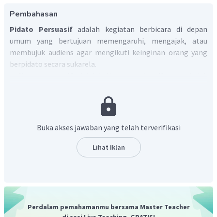
Pembahasan
Pidato Persuasif
adalah kegiatan berbicara di depan
umum yang bertujuan memengaruhi, mengajak, atau
membujuk audiens agar mengikuti keinginan orang yang
berpidato secara sukarela.
Kalimat Persuasif
adalah kalimat yang bersifat membujuk
secara halus. Biasanya terdapat kata ajakan seperti
ayo,
mari, yuk,
atau memuat kata kerja berimbuhan -
lah
.
Kutipan pidato di atas memuat tentang narkoba, maka dari
itu kalimat persuasif yang sesuai konteks juga berkaitan
Buka akses jawaban yang telah terverifikasi
dengan hal terkait narkoba.
Dengan demikian, jawaban yang tepat adalah A.
Lihat Iklan
Perdalam pemahamanmu bersama Master Teacher
di sesi Live Teaching, GRATIS!