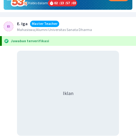
Habis dalam
02
:
13
:
57
:
02
E. Iga
Master Teacher
Mahasiswa/Alumni Universitas Sanata Dharma
Jawaban terverifikasi
Iklan