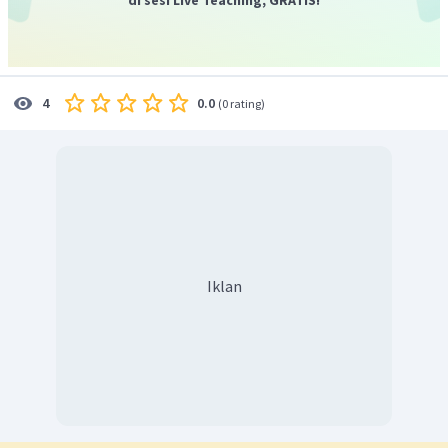
0.0
4
(
0 rating
)
Iklan