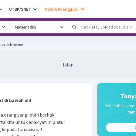
UTBK/SNBT
Produk Ruangguru
an oleh nomor ....
Iklan
Tany
 di bawah ini!
Yuk, cobain chat 
tema
da orang yang lebih berhak!
rta kita untuk anak yatim piatu!
C
 kepada tunawisma!