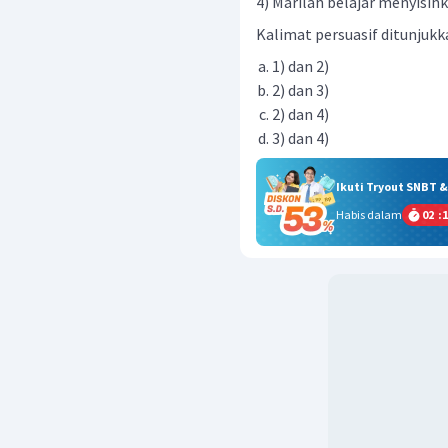
4) Marilah belajar menyisihk
Kalimat persuasif ditunjukka
1) dan 2)
2) dan 3)
2) dan 4)
3) dan 4)
Ikuti Tryout SNBT 
Habis dalam
02
:
1