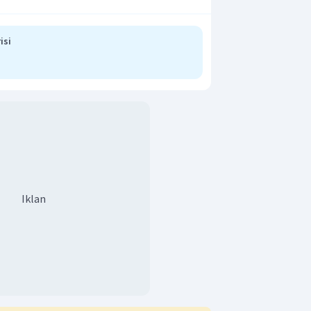
nta.
pada orang yang lebih berhak!
isi
ang kepada tunawisma!
an yang tepat adalah C.
Iklan