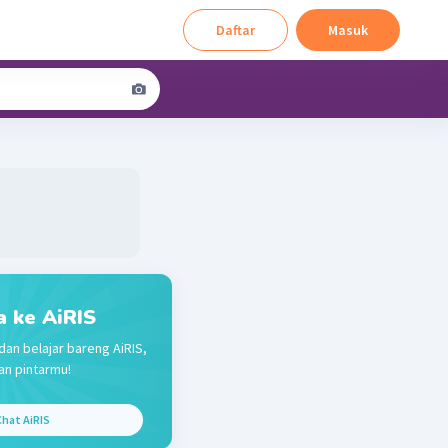
Daftar
Masuk
a ke AiRIS
dan belajar bareng AiRIS,
n pintarmu!
hat AiRIS