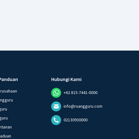
Panduan
Hubungi Kami
erusahaan
+62 815-7441-0000
angguru
info@ruangguru.com
guru
guru
02130930000
ntanan
gaduan