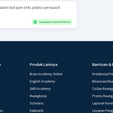
alam kutipan teks pidato persuasif
Jawaban terverifikasi
u
Produk Lainnya
Bantuan & 
Brain Academy Online
Kredensial P
English Academy
Beasiswa Ru
Skill Academy
Cicilan Ruang
Ruangkerja
Promo Ruang
Schoters
Laporan Kere
ess
Kalananti
Layanan Pen