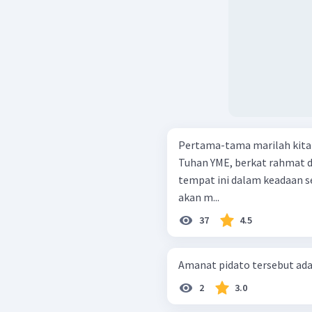
Pertama-tama marilah kita p
Tuhan YME, berkat rahmat d
tempat ini dalam keadaan se
akan m...
37
4.5
Amanat pidato tersebut adal
2
3.0