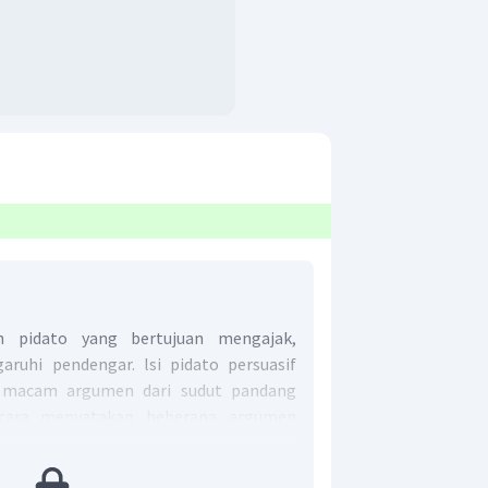
ah pidato yang bertujuan mengajak,
uhi pendengar. lsi pidato persuasif
 macam argumen dari sudut pandang
icara menyatakan beberapa argumen
ujuk, dan memengaruhi pendengar
iucapkannya.