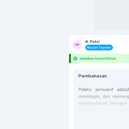
H. Putri
Master Teacher
Jawaban terverifikasi
Pembahasan
Pidato persuasif adal
membujuk, dan memengar
menghadirkan berbagai
pembicara. Jadi, pemb
untuk mengajak, memb
dengan kata-kata yang d