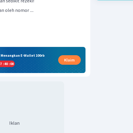
an sedikit rezeki!
n oleh nomor ....
& Menangkan E-Wallet 100rb
Klaim
7
:
40
:
08
Iklan