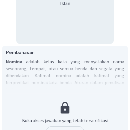
Iklan
Pembahasan
Nomina
adalah kelas kata yang menyatakan nama
seseorang, tempat, atau semua benda dan segala yang
dibendakan. Kalimat nomina adalah kalimat yang
berpredikat nomina/kata benda. Aturan dalam penulisan
kalimat nomina adalah penggunaan subjek (S) dan predikat
(P).
Berdasarkan kalimat di soal, yang termasuk kalimat
nomina adalah:
Buka akses jawaban yang telah terverifikasi
Ayahku seorang dosen.