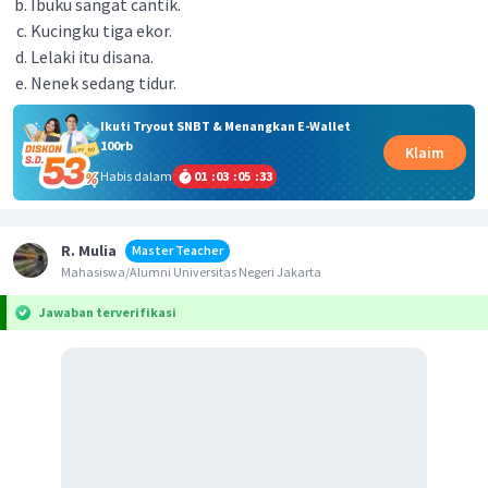
Ibuku sangat cantik.
Kucingku tiga ekor.
Lelaki itu disana.
Nenek sedang tidur.
Ikuti Tryout SNBT & Menangkan E-Wallet
100rb
Klaim
Habis dalam
01
:
03
:
05
:
33
R. Mulia
Master Teacher
Mahasiswa/Alumni Universitas Negeri Jakarta
Jawaban terverifikasi