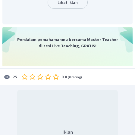
Subjek: Ayahku (nomina).
Lihat Iklan
Predikat: seorang dosen (nomina).
Ibuku sangat cantik.
Subjek: Ibuku (nomina).
Predikat: sangat cantik (adjektiva/kata sifat).
Perdalam pemahamanmu bersama Master Teacher
di sesi Live Teaching, GRATIS!
Kucingku tiga ekor.
Subjek: Kucingku (nomina).
Predikat: tiga ekor (kata bilangan).
0.0
25
(
0 rating
)
Lelaki itu di sana.
Subjek: Lelaki itu (nomina).
Predikat: di sana (keterangan tempat).
Dapat disimpulkan, kalimat yang tidak termasuk
kalimat nomina adalah Nenek sedang tidur.
Dengan demikian, jawaban yang benar adalah E. Nenek
sedang tidur.
Iklan