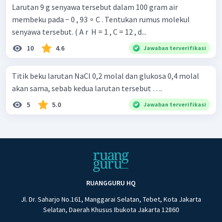
Larutan 9 g senyawa tersebut dalam 100 gram air
membeku pada − 0 , 93 ∘ C . Tentukan rumus molekul
senyawa tersebut. ( A r ​ H = 1 , C = 12 , d...
10
4.6
Jawaban terverifikasi
Titik beku larutan NaCl 0,2 molal dan glukosa 0,4 molal
akan sama, sebab kedua larutan tersebut ….
5
5.0
Jawaban terverifikasi
RUANGGURU HQ
Jl. Dr. Saharjo No.161, Manggarai Selatan, Tebet, Kota Jakarta
Selatan, Daerah Khusus Ibukota Jakarta 12860