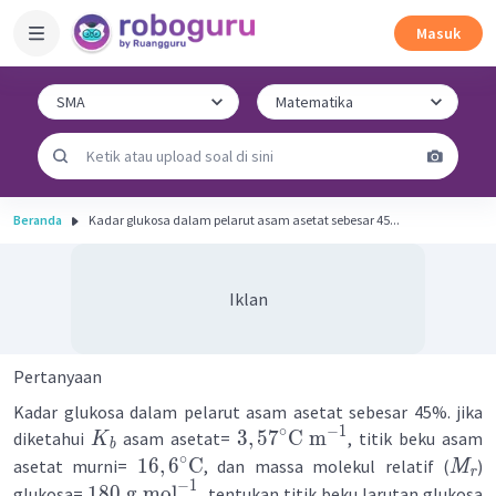
Masuk
Beranda
Kadar glukosa dalam pelarut asam asetat sebesar 45...
Iklan
Pertanyaan
Kadar glukosa dalam pelarut asam asetat sebesar 45%. jika
∘
−
1
3
,
5
7
C
m
diketahui
asam asetat=
, titik beku asam
K
b
∘
16
,
6
C
asetat murni=
, dan massa molekul relatif (
)
M
r
−
1
180
g
mol
glukosa=
, tentukan titik beku larutan glukosa