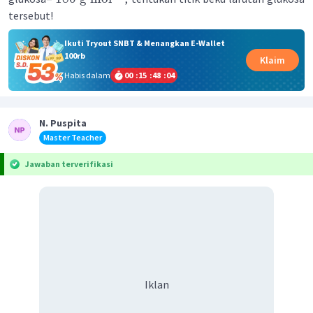
tersebut!
Ikuti Tryout SNBT & Menangkan E-Wallet
100rb
Klaim
Habis dalam
00
:
15
:
48
:
04
N. Puspita
Master Teacher
Jawaban terverifikasi
Iklan