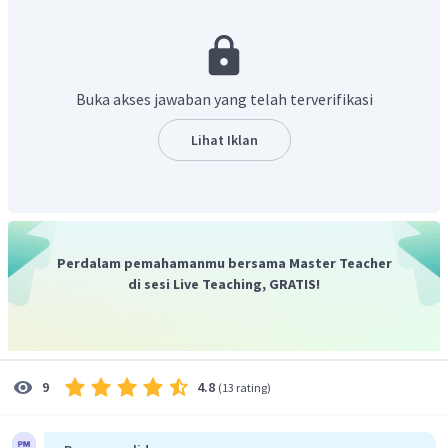
Buka akses jawaban yang telah terverifikasi
Menentukan nilai
larutan glukosa
Lihat Iklan
Jadi, titik beku larutan glukosa adalah
.
Perdalam pemahamanmu bersama Master Teacher
di sesi Live Teaching, GRATIS!
4.8
9
(
13 rating
)