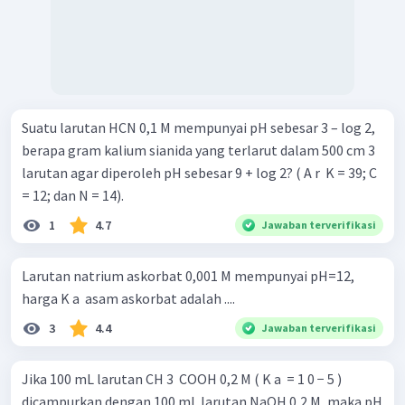
Suatu larutan HCN 0,1 M mempunyai pH sebesar 3 – log 2,
berapa gram kalium sianida yang terlarut dalam 500 cm 3
larutan agar diperoleh pH sebesar 9 + log 2? ( A r ​ K = 39; C
= 12; dan N = 14).
1
4.7
Jawaban terverifikasi
Larutan natrium askorbat 0,001 M mempunyai pH=12,
harga K a ​ asam askorbat adalah ....
3
4.4
Jawaban terverifikasi
Jika 100 mL larutan CH 3 ​ COOH 0,2 M ( K a ​ = 1 0 − 5 )
dicampurkan dengan 100 mL larutan NaOH 0,2 M, maka pH