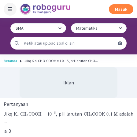
Masuk
Beranda
Jikq K a ​ CH 3 ​ COOH = 1 0 − 5 , pH larutan CH 3...
Iklan
Pertanyaan
Jikq
, pH larutan
adalah
−
5
K
CH
COOH
=
1
0
CH
COOK
0
,
1
M
a
3
3
....
3