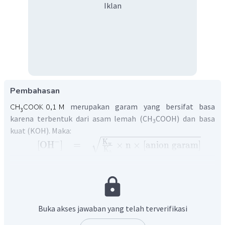
Iklan
Pembahasan
merupakan garam yang bersifat basa
karena terbentuk dari asam lemah (CH
COOH) dan basa
3
kuat (KOH). Maka:
−
K
[
OH
]
=
×
n
×
[
anion
garam
]
w
K
a
−
+
CH
COOK
→
CH
COO
+
K
3
3
−
−
K
[
OH
]
=
×
n
×
[
CH
COO
]
(
note
:
w
3
K
a
−
14
1
0
−
1
=
×
1
×
1
0
−
5
1
0
−
10
=
1
0
Buka akses jawaban yang telah terverifikasi
−
5
=
1
0