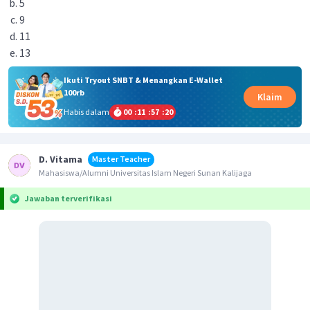
5
9
11
13
Ikuti Tryout SNBT & Menangkan E-Wallet
100rb
Klaim
Habis dalam
00
:
11
:
57
:
20
D. Vitama
Master Teacher
Mahasiswa/Alumni Universitas Islam Negeri Sunan Kalijaga
Jawaban terverifikasi