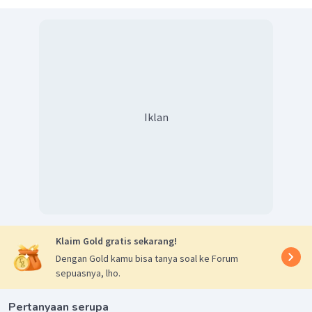
Iklan
Klaim Gold gratis sekarang!
Dengan Gold kamu bisa tanya soal ke Forum
sepuasnya, lho.
Pertanyaan serupa