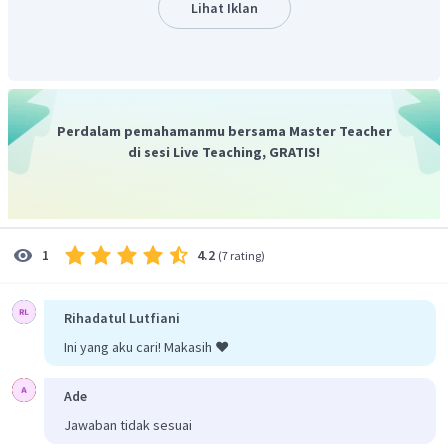
Lihat Iklan
Perdalam pemahamanmu bersama Master Teacher
di sesi Live Teaching, GRATIS!
Jadi, jawaban yang tepat adalah C.
4.2
1
(
7 rating
)
Rihadatul Lutfiani
Ini yang aku cari! Makasih ❤️
Ade
Jawaban tidak sesuai