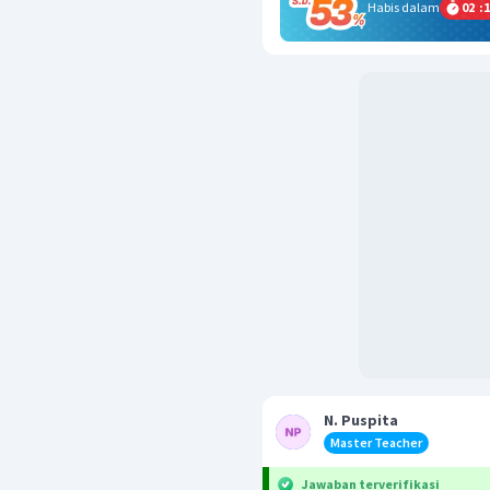
Habis dalam
02
:
1
N. Puspita
Master Teacher
Jawaban terverifikasi