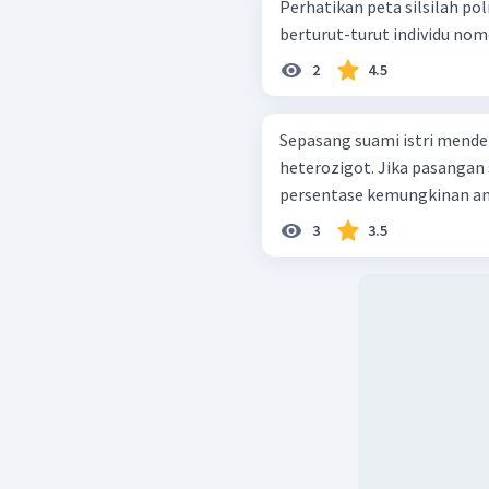
Perhatikan peta silsilah polidaktili ber
berturut-turut individu nomo
2
4.5
Sepasang suami istri mender
heterozigot. Jika pasangan 
persentase kemungkinan ana
3
3.5