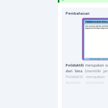
Pembahasan
Polidaktili
merupakan su
dari lima
(memiliki jar
Polidaktili merupakan 
dominan autosomal
bergenotipe homozig
Berikut persilangan yang t
P1 : PP ><
polidaktili homoz