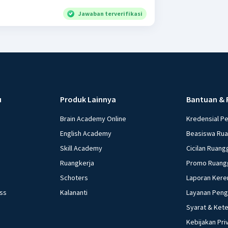
Jawaban terverifikasi
u
Produk Lainnya
Bantuan & 
Brain Academy Online
Kredensial P
English Academy
Beasiswa Ru
Skill Academy
Cicilan Ruang
Ruangkerja
Promo Ruang
Schoters
Laporan Kere
ess
Kalananti
Layanan Pen
Syarat & Ket
Kebijakan Pri