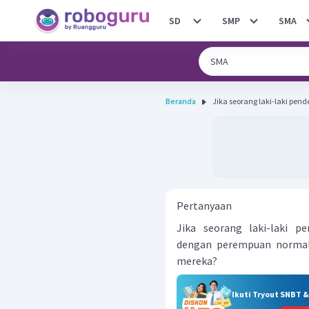
SD
SMP
SMA
Beranda
Jika seorang laki-laki pende
Pertanyaan
Jika seorang laki-laki p
dengan perempuan normal,
mereka?
Ikuti Tryout SNBT 