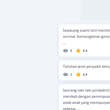
Sepasang suami istri memili
normal. Kemungkinan genoti
....
5
0.0
Tuliskan jenis penyakit ket
2
0.0
Seorang laki-laki polidakt
menikah dengan perempuan 
anak-anak yang mempunyai 
sebesar ....