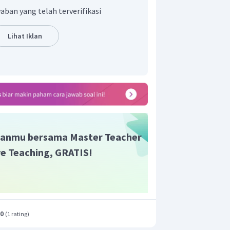
 p
aban yang telah terverifikasi
%
Lihat Iklan
ngkinan semua keturunannya adalah
anmu bersama Master Teacher
ive Teaching, GRATIS!
.0
(
1 rating
)