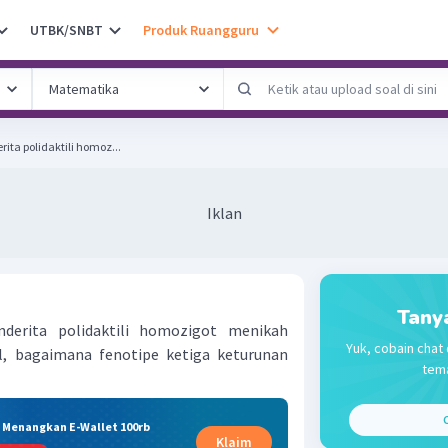
UTBK/SNBT
Produk Ruangguru
rita polidaktili homoz...
Iklan
Tany
enderita polidaktili homozigot menikah
Yuk, cobain chat 
 bagaimana fenotipe ketiga keturunan
tema
C
& Menangkan E-Wallet 100rb
Klaim