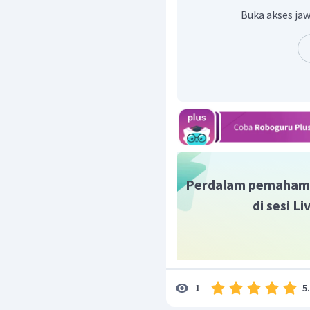
G1 : P
Buka akses jaw
F1 : Pp
Polidaktili 100
Dengan demikian, kemu
menderita polidaktili.
Perdalam pemaham
di sesi L
5
1