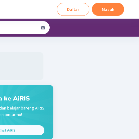
Daftar
Masuk
a ke AiRIS
dan belajar bareng AiRIS,
n pintarmu!
hat AiRIS