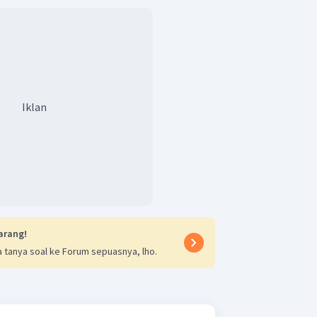
Iklan
arang!
 tanya soal ke Forum sepuasnya, lho.