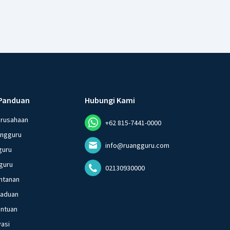
Panduan
Hubungi Kami
erusahaan
+62 815-7441-0000
angguru
info@ruangguru.com
guru
guru
02130930000
ntanan
gaduan
entuan
vasi