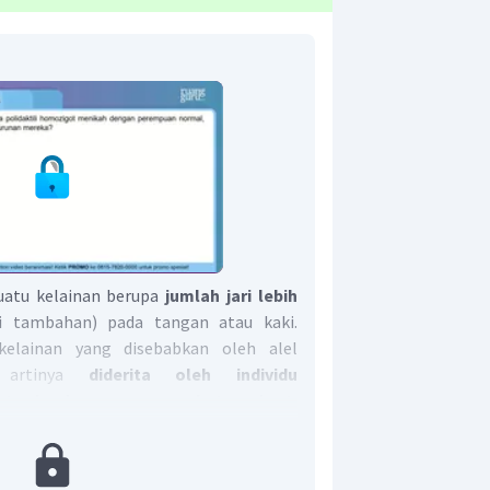
atu kelainan berupa
jumlah jari lebih
i tambahan) pada tangan atau kaki.
kelainan yang disebabkan oleh alel
, artinya
diderita oleh individu
ot dominan maupun heterozigot.
erjadi:
 pp
igot normal