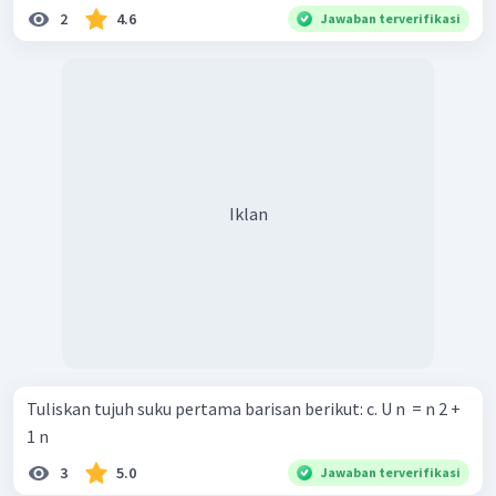
2
4.6
Jawaban terverifikasi
Iklan
Tuliskan tujuh suku pertama barisan berikut: c. U n ​ = n 2 +
1 n ​
3
5.0
Jawaban terverifikasi