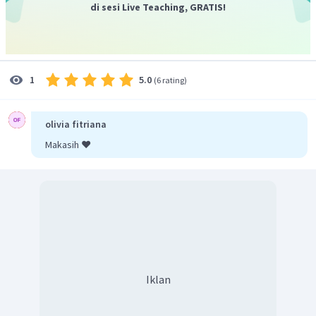
di sesi Live Teaching, GRATIS!
5.0
1
(
6 rating
)
olivia fitriana
Makasih ❤️
Iklan