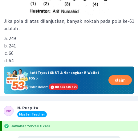
Jika pola di atas dilanjutkan, banyak noktah pada pola ke-61
adalah ...
249
241
66
64
Ikuti Tryout SNBT & Menangkan E-Wallet
100rb
Klaim
Habis dalam
00
:
13
:
40
:
29
N. Puspita
Master Teacher
Jawaban terverifikasi