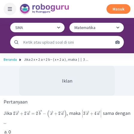
Masuk
Beranda
Jika 2 x + 2 a = 2 b − ( x + 2 a ) , maka ∣ ∣ ​ 3 ...
Iklan
Pertanyaan
∣
∣
(
)
Jika
, maka
sama dengan
2
+
2
=
2
−
+
2
3
+
4
x
a
b
x
a
x
a
∣
∣
...