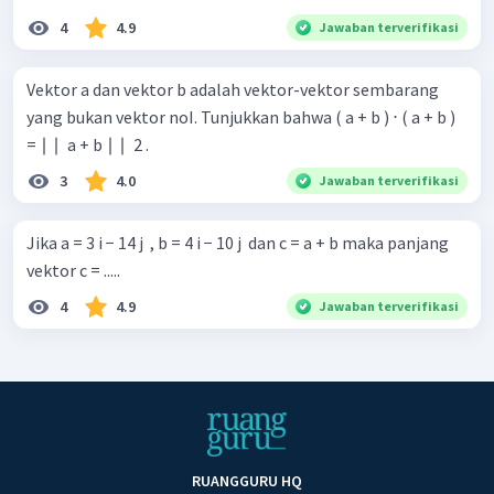
4
4.9
Jawaban terverifikasi
Vektor a dan vektor b adalah vektor-vektor sembarang
yang bukan vektor noI. Tunjukkan bahwa ( a + b ) ⋅ ( a + b )
= ∣ ∣ ​ a + b ∣ ∣ ​ 2 .
3
4.0
Jawaban terverifikasi
Jika a = 3 i − 14 j ​ , b = 4 i − 10 j ​ dan c = a + b maka panjang
vektor c = .....
4
4.9
Jawaban terverifikasi
RUANGGURU HQ