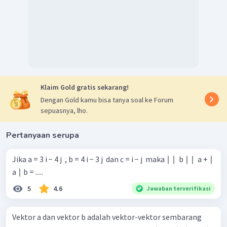
Klaim Gold gratis sekarang!
Dengan Gold kamu bisa tanya soal ke Forum
sepuasnya, lho.
Pertanyaan serupa
Jika a = 3 i − 4 j ​ , b = 4 i − 3 j ​ dan c = i − j ​ maka ∣ ∣ ​ b ∣ ∣ ​ a + ∣
a ∣ b = .....
5
4.6
Jawaban terverifikasi
Vektor a dan vektor b adalah vektor-vektor sembarang