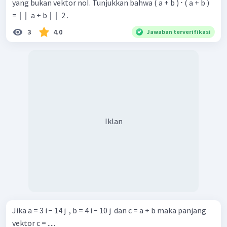
yang bukan vektor noI. Tunjukkan bahwa ( a + b ) ⋅ ( a + b )
= ∣ ∣ ​ a + b ∣ ∣ ​ 2 .
3
4.0
Jawaban terverifikasi
Iklan
Jika a = 3 i − 14 j ​ , b = 4 i − 10 j ​ dan c = a + b maka panjang
vektor c = .....