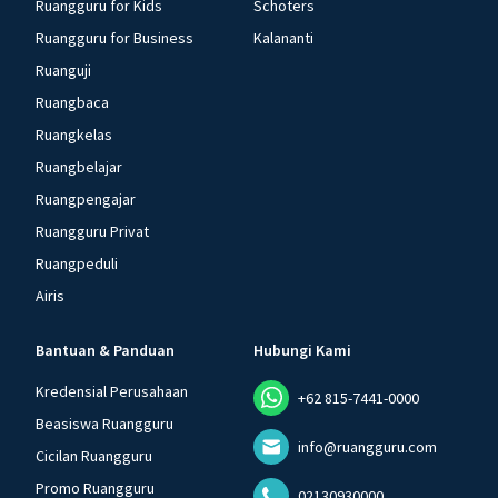
Ruangguru for Kids
Schoters
Ruangguru for Business
Kalananti
Ruanguji
Ruangbaca
Ruangkelas
Ruangbelajar
Ruangpengajar
Ruangguru Privat
Ruangpeduli
Airis
Bantuan & Panduan
Hubungi Kami
Kredensial Perusahaan
+62 815-7441-0000
Beasiswa Ruangguru
info@ruangguru.com
Cicilan Ruangguru
Promo Ruangguru
02130930000