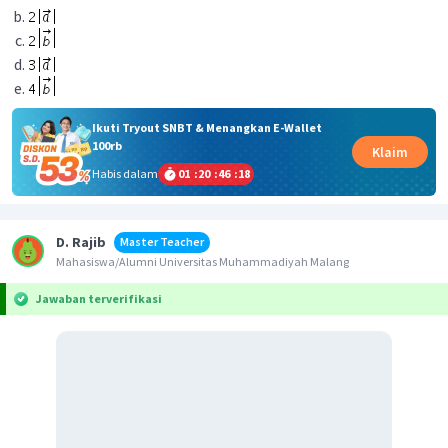
Ikuti Tryout SNBT & Menangkan E-Wallet
100rb
Klaim
Habis dalam
01
:
20
:
46
:
18
D. Rajib
Master Teacher
Mahasiswa/Alumni Universitas Muhammadiyah Malang
Jawaban terverifikasi