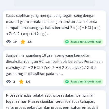
Suatu cuplikan yang mengandung logam seng dengan
massa 1 gram direaksikan dengan larutan asam klorida
sampai semua sengnya habis bereaksi. Zn ( s ) + HCl ( a q )
→ ZnCl 2 ​ ( a q ) + H 2 ​ ( g ) ...
19
4.5
Jawaban terverifikasi
Sampel mengandung 10 gram seng yang kemudian
direaksikan dengan HCI sampai habis bereaksi. Persamaan
reaksinya: Zn + 2 HCI → ZnCI 2 ​ + H 2 ​ Sebanyak 1,12 liter
gas hidrogen dihasilkan pada suh...
2
5.0
Jawaban terverifikasi
Proses sianidasi adalah satu proses dalam pemurnian
logam emas. Proses sianidasi terdiri dari dua tahapan,
yaitu proses pelarutan dan proses pemisahan emas dari