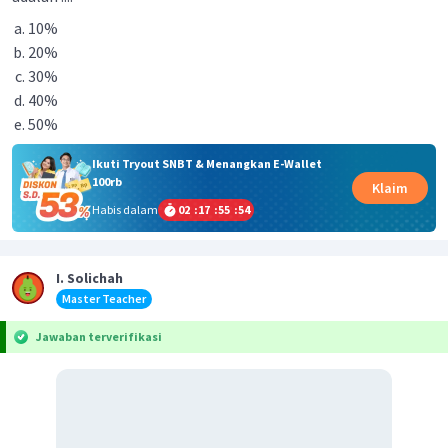
10%
20%
30%
40%
50%
Ikuti Tryout SNBT & Menangkan E-Wallet
100rb
Klaim
Habis dalam
02
:
17
:
55
:
54
I. Solichah
Master Teacher
Jawaban terverifikasi