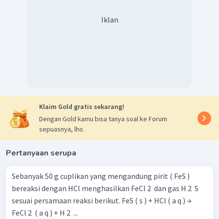
Iklan
Klaim Gold gratis sekarang!
Dengan Gold kamu bisa tanya soal ke Forum
sepuasnya, lho.
Pertanyaan serupa
Sebanyak 50 g cuplikan yang mengandung pirit ( FeS )
bereaksi dengan HCl menghasilkan FeCl 2 ​ dan gas H 2 ​ S
sesuai persamaan reaksi berikut. FeS ( s ) + HCl ( a q ) →
FeCl 2 ​ ( a q ) + H 2 ​ ...