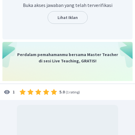
Buka akses jawaban yang telah terverifikasi
Lihat Iklan
Sehingga kadar belerang dalam cuplikan tersebut adalah:
Jadi, jawaban yang benar adalah C.
Perdalam pemahamanmu bersama Master Teacher
di sesi Live Teaching, GRATIS!
5.0
1
(
1 rating
)