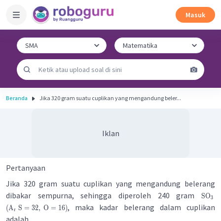
Masuk
Beranda
Jika 320 gram suatu cuplikan yang mengandung beler...
Iklan
Pertanyaan
Jika 320 gram suatu cuplikan yang mengandung belerang
dibakar sempurna, sehingga diperoleh 240 gram
SO
3
, maka kadar belerang dalam cuplikan
(
A
S
=
32
,
O
=
16
)
r
adalah ....