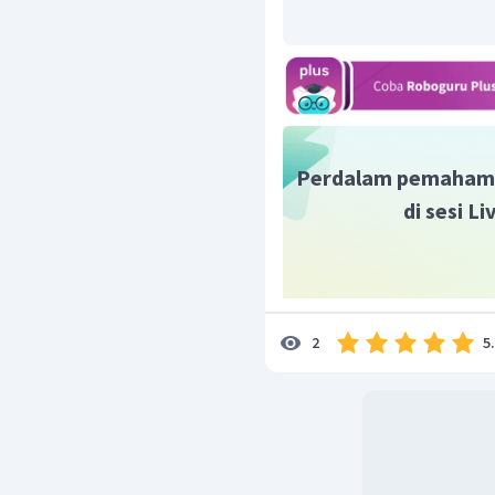
Oleh karena itu, jawaba
Perdalam pemaham
di sesi L
5
2