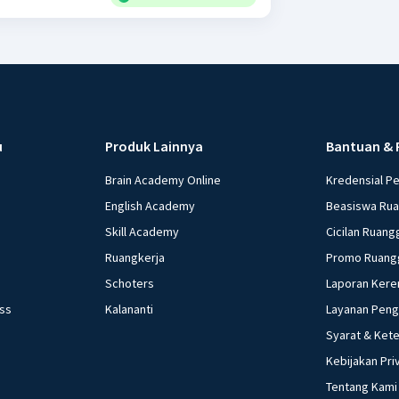
u
Produk Lainnya
Bantuan & 
Brain Academy Online
Kredensial P
English Academy
Beasiswa Ru
Skill Academy
Cicilan Ruang
Ruangkerja
Promo Ruang
Schoters
Laporan Kere
ess
Kalananti
Layanan Pen
Syarat & Ket
Kebijakan Pri
Tentang Kami