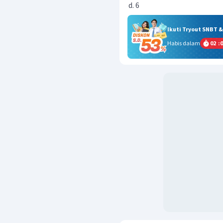
6
Ikuti Tryout SNBT 
Habis dalam
02
:
0