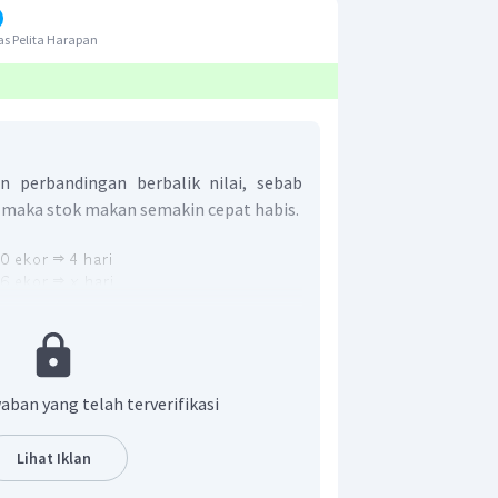
s Pelita Harapan
n perbandingan berbalik nilai, sebab
maka stok makan semakin cepat habis.
nsep perbandingan berbalik nilai,
aban yang telah terverifikasi
or kambing dapat menghabiskan pakan
Lihat Iklan