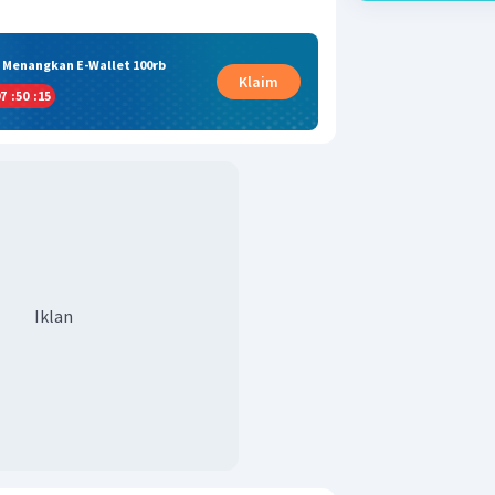
& Menangkan E-Wallet 100rb
Klaim
7
:
50
:
14
Iklan