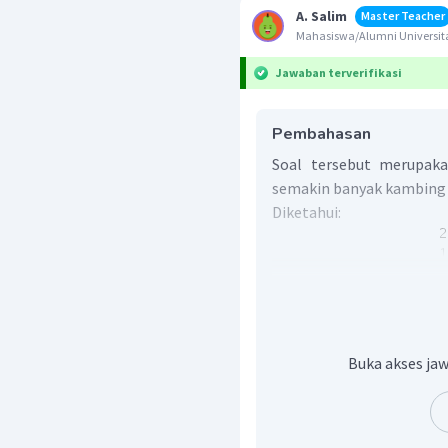
A. Salim
Master Teacher
Mahasiswa/Alumni Universita
Jawaban terverifikasi
Pembahasan
Soal tersebut merupaka
semakin banyak kambing 
Diketahui:
Dengan menerapkan ko
diperoleh:
Buka akses jaw
Dengan demikian, 16 ek
selama 5 hari.