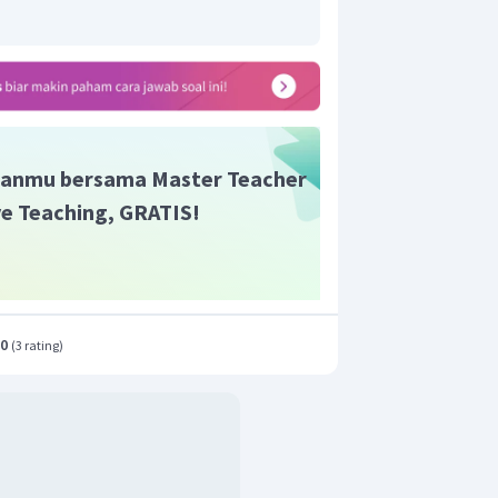
n yang tepat adalah C.
anmu bersama Master Teacher
ive Teaching, GRATIS!
.0
(
3 rating
)