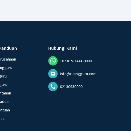
Panduan
Hubungi Kami
erusahaan
+62 815-7441-0000
angguru
info@ruangguru.com
guru
guru
02130930000
ntanan
gaduan
entuan
vasi