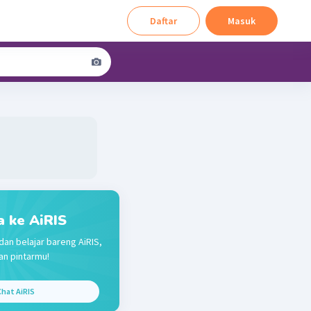
Daftar
Masuk
a ke AiRIS
dan belajar bareng AiRIS,
n pintarmu!
hat AiRIS