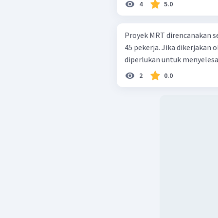
4
5.0
Proyek MRT direncanakan se
45 pekerja. Jika dikerjakan 
diperlukan untuk menyelesa
2
0.0