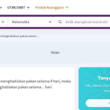
UTBK/SNBT
Produk Ruangguru
t menghabiskan pakan selam...
Iklan
Tany
 menghabiskan pakan selama 4 hari, maka
Yuk, cobain chat 
abiskan pakan selama ... hari.
tema
C