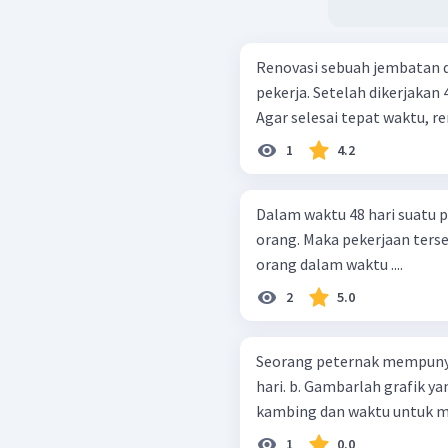
Renovasi sebuah jembatan di
pekerja. Setelah dikerjakan 
Agar selesai tepat waktu, re
1
4.2
Dalam waktu 48 hari suatu p
orang. Maka pekerjaan terseb
orang dalam waktu ....
2
5.0
Seorang peternak mempuny
hari. b. Gambarlah grafik yang menunjukkan hubungan antara banyak
kambing dan waktu untuk 
1
0.0