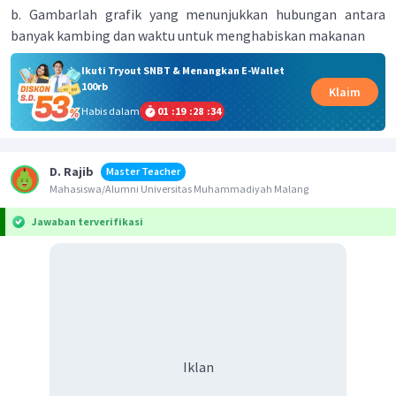
b. Gambarlah grafik yang menunjukkan hubungan antara
banyak kambing dan waktu untuk menghabiskan makanan
Ikuti Tryout SNBT & Menangkan E-Wallet
100rb
Klaim
Habis dalam
01
:
19
:
28
:
34
D. Rajib
Master Teacher
Mahasiswa/Alumni Universitas Muhammadiyah Malang
Jawaban terverifikasi
Iklan