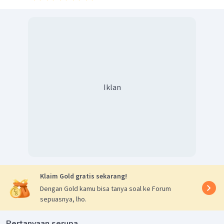
−
1
pOH
=
−
lo
g
1
0
(
)
pOH
=
1
pH
=
14
−
pOH
pH
=
14
−
1
pH
=
13
Larutan akhir bersifat basa dengan pH 13, maka larutan ini
akan membirukan lakmus biru.
Iklan
Jadi, jawaban yang tepat adalah B.
Klaim Gold gratis sekarang!
Dengan Gold kamu bisa tanya soal ke Forum
sepuasnya, lho.
Pertanyaan serupa