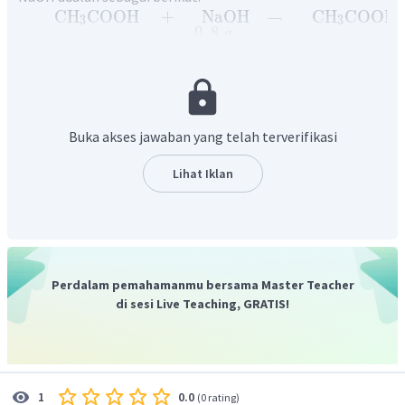
CH
COOH
+
NaOH
→
CH
COON
3
3
0
,
8
g
0
,
1
L
×
0
,
1
M
−
1
40
g
mol
M
0
,
01
mol
0
,
02
mol
−
R
−
0
,
01
mol
−
0
,
01
mol
+
0
,
01
mol
S
−
0
,
01
mol
0
,
01
mol
Buka akses jawaban yang telah terverifikasi
Berdasarkan reaksi di atas, tersisa NaOH pada akhir reaksi,
Lihat Iklan
sehingga larutan yang terbentuk merupakan campuran
CH
COONa
larutan garam
dengan basa kuat NaOH.
3
CH
COONa
Oleh karena
terbuat dari asam lemah dan
3
basa kuat, garam ini mengalami hidrolisis parsial.
pH larutan akhir yang terbentuk ditentukan oleh basa kuat
Perdalam pemahamanmu bersama Master Teacher
NaOH, yaitu:
di sesi Live Teaching, GRATIS!
−
OH
=
M
NaOH
×
valensi
NaOH
[
]
0
,
01
mol
−
OH
=
[
]
0
,
1
L
−
−
1
OH
=
1
0
M
[
]
−
0.0
1
pOH
=
−
lo
g
OH
[
]
(
0 rating
)