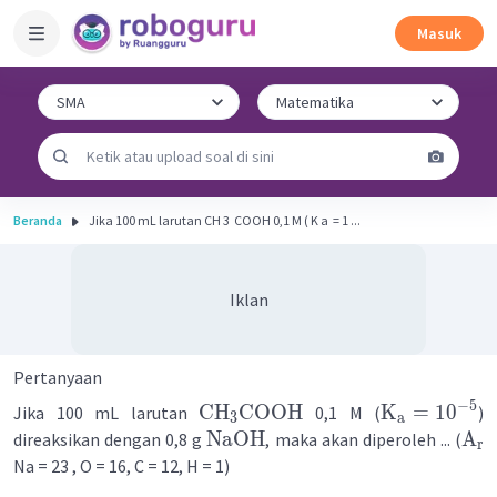
Masuk
Beranda
Jika 100 mL larutan CH 3 ​ COOH 0,1 M ( K a ​ = 1 ...
Iklan
Pertanyaan
−
5
CH
COOH
K
=
1
0
Jika 100 mL larutan
0,1 M (
)
3
a
NaOH
A
direaksikan dengan 0,8 g
, maka akan diperoleh ... (
r
Na = 23 , O = 16, C = 12, H = 1)