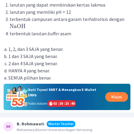
larutan yang dapat membirukan kertas lakmus
larutan yang memiliki pH = 12
terbentuk campuran antara garam terhidrolisis dengan
NaOH
terbentuk larutan
buffer
asam
1, 2, dan 3 SAJA yang benar.
1 dan 3 SAJA yang benar.
2 dan 4 SAJA yang benar.
HANYA 4 yang benar.
SEMUA pilihan benar.
Ikuti Tryout SNBT & Menangkan E-Wallet
100rb
Klaim
Habis dalam
02
:
16
:
15
:
40
B. Rohmawati
Master Teacher
Mahasiswa/Alumni Universitas Negeri Semarang