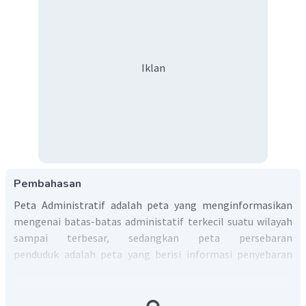
Iklan
Pembahasan
Peta Administratif adalah peta yang menginformasikan
mengenai batas-batas administatif terkecil suatu wilayah
sampai terbesar, sedangkan peta persebaran
penduduk adalah peta yang berisi informasi penyebaran
penduduk di suatu wilayah atau negara.
lnformasi yang
diperoleh dari peta tersebut wilayah dan kepadatan
penduduk.