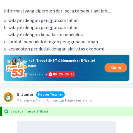
lnformasi yang diperoleh dari peta tersebut adalah....
wilayah dengan penggunaan lahan
wilayah dengan penggunaan lahan
wilayah dengan kepadatan penduduk
jumlah penduduk dengan penggunaan Iahan
kepadatan penduduk dengan aktivitas ekonomi
Ikuti Tryout SNBT & Menangkan E-Wallet
100rb
Klaim
Habis dalam
00
:
20
:
36
:
15
D. Junior
Master Teacher
Mahasiswa/Alumni Universitas Negeri Semarang
Jawaban terverifikasi