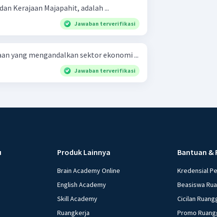
an Kerajaan Majapahit, adalah ...
Jawaban terverifikasi
an yang mengandalkan sektor ekonomi ...
Jawaban terverifikasi
u
Produk Lainnya
Bantuan & 
Brain Academy Online
Kredensial P
English Academy
Beasiswa Ru
Skill Academy
Cicilan Ruang
Ruangkerja
Promo Ruang