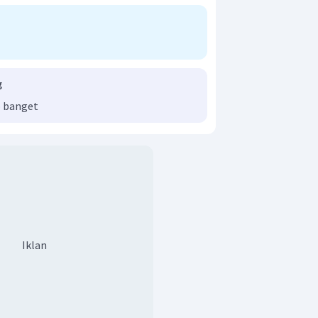
g
 banget
Iklan