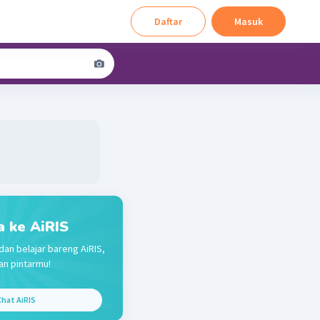
Daftar
Masuk
a ke AiRIS
dan belajar bareng AiRIS,
n pintarmu!
hat AiRIS