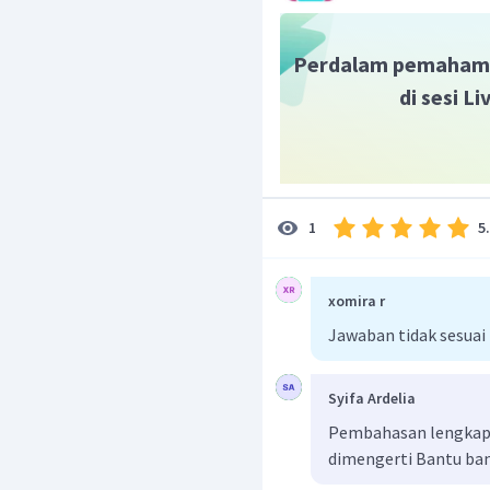
irigasi, bendungan, wad
adanya sistem pengaira
Perdalam pemaham
Kerajaan Majapahit m
di sesi L
proses perdagangan.
5
1
xomira r
Jawaban tidak sesuai
Syifa Ardelia
Pembahasan lengkap b
dimengerti Bantu ba