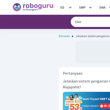
SD
SMP
SMA
Beranda
Jelaskan sistem pengaira
Pertanyaan
Jelaskan sistem pengairan
Majapahit!
Ikuti Tryout SNBT 
Habis dalam
00
:
0