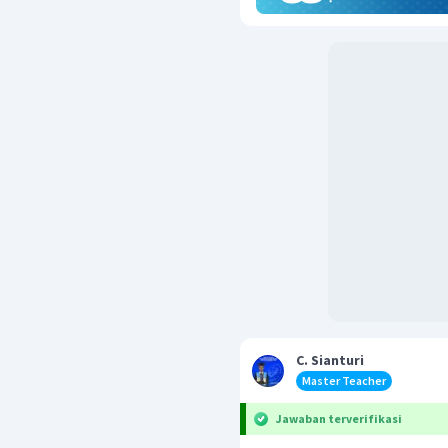
C. Sianturi
Master Teacher
Jawaban terverifikasi