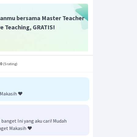
uk, serta kanal-kanal sungai. Dengan
n yang modern ini, hasil pertanian
anmu bersama Master Teacher
eningkat dan berhasil mempermudah
ive Teaching, GRATIS!
.0
(
5 rating
)
 Makasih ❤️
anget Ini yang aku cari! Mudah
nget Makasih ❤️