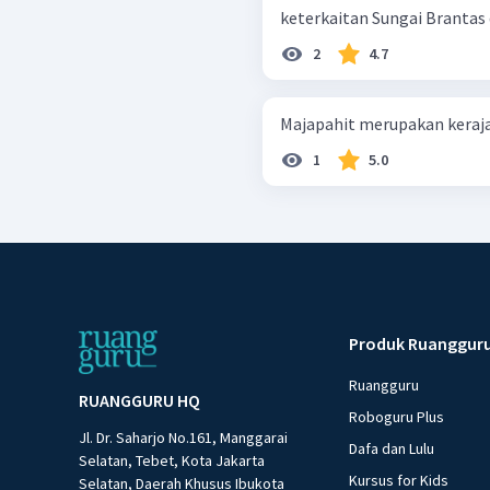
keterkaitan Sungai Brantas d
2
4.7
Majapahit merupakan keraja
1
5.0
Produk Ruanggur
Ruangguru
RUANGGURU HQ
Roboguru Plus
Jl. Dr. Saharjo No.161, Manggarai
Dafa dan Lulu
Selatan, Tebet, Kota Jakarta
Kursus for Kids
Selatan, Daerah Khusus Ibukota