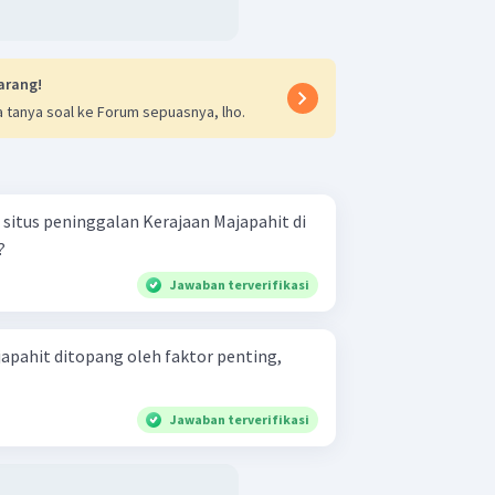
arang!
 tanya soal ke Forum sepuasnya, lho.
itus peninggalan Kerajaan Majapahit di
?
Jawaban terverifikasi
pahit ditopang oleh faktor penting,
Jawaban terverifikasi