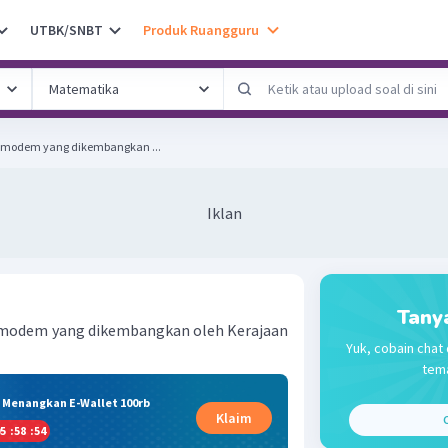
UTBK/SNBT
Produk Ruangguru
n modem yang dikembangkan ...
Iklan
Tany
 modem yang dikembangkan oleh Kerajaan
Yuk, cobain chat 
tema
& Menangkan E-Wallet 100rb
Klaim
C
5
:
58
:
53