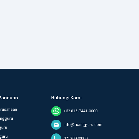
Panduan
Hubungi Kami
erusahaan
+62 815-7441-0000
angguru
info@ruangguru.com
guru
guru
02130930000