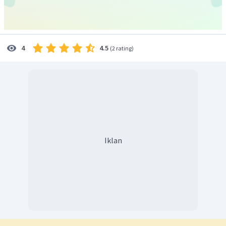
4.5
4
(
2 rating
)
Iklan