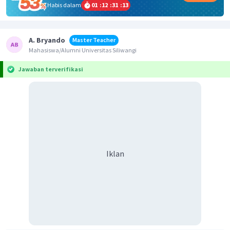
Habis dalam
01
:
12
:
31
:
13
A. Bryando
Master Teacher
Mahasiswa/Alumni Universitas Siliwangi
Jawaban terverifikasi
Iklan