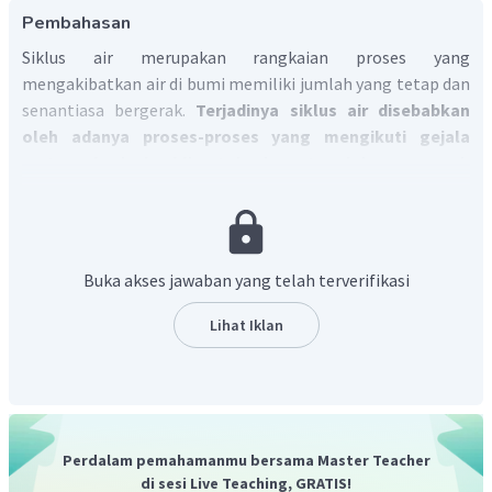
Pembahasan
Siklus air merupakan rangkaian proses yang
mengakibatkan air di bumi memiliki jumlah yang tetap dan
senantiasa bergerak.
Terjadinya siklus air disebabkan
oleh adanya proses-proses yang mengikuti gejala
meteorologis dan klimatologis, antara lain; evaporasi,
transpirasi, evaportranspirasi, kondensasi, adveksi, dan
presipitasi.
Siklus air berawal dari penguapan (evaporasi)
air laut dan air yang ada di permukaan bumi. Setelah itu, uap
air tersebut berkondensasi menjadi gumpalan awan. Awan
Buka akses jawaban yang telah terverifikasi
tersebut terbawa oleh angin dan jatuh sebagai hujan atau
butiran es (presipitasi) di wilayah pegunungan yang
Lihat Iklan
membentuk gletser, mengalir masuk ke sungai, dan
akhirnya kembali ke laut.
Siklus air dibedakan menjadi
tiga yaitu siklus air pendek, siklus sedang, dan siklus
panjang.
Perdalam pemahamanmu bersama Master Teacher
di sesi Live Teaching, GRATIS!