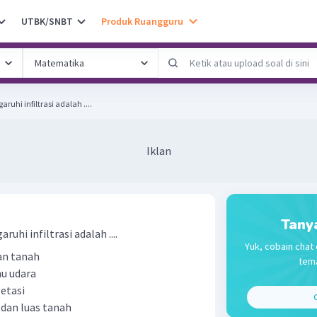
UTBK/SNBT
Produk Ruangguru
uhi infiltrasi adalah ....
Iklan
Tany
hi infiltrasi adalah ....
Yuk, cobain chat 
an tanah
tema
hu udara
etasi
C
 dan luas tanah