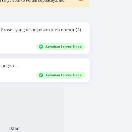
 tanya soal ke Forum sepuasnya, lho.
)
Jawaban terverifikasi
angka ....
Jawaban terverifikasi
Iklan