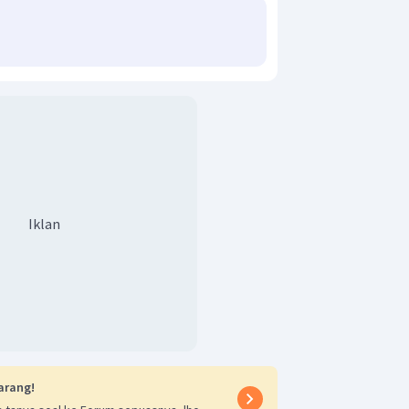
Iklan
arang!