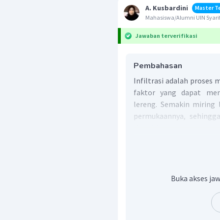
A. Kusbardini
Master T
Mahasiswa/Alumni UIN Syarif
Jawaban terverifikasi
Pembahasan
Infiltrasi adalah proses 
faktor yang dapat meme
lereng. Semakin miring 
permukaannya, sehingga 
Kondisi permukaan tanah
Tingkat infiltrasi akan 
terbuka. Sebaliknya, 
vegetasi, maka tingkat in
jawaban yang paling tepat
Buka akses jaw