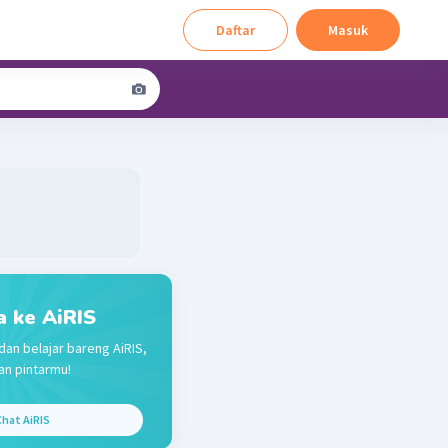
Daftar
Masuk
a ke AiRIS
dan belajar bareng AiRIS,
n pintarmu!
hat AiRIS