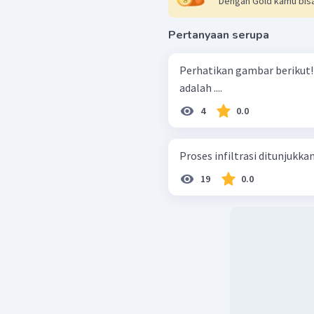
Dengan Gold kamu bisa
Pertanyaan serupa
Perhatikan gambar berikut! Proses yang ditunjukkan oleh nomor (4
adalah ....
4
0.0
Proses infiltrasi ditunjukkan 
19
0.0