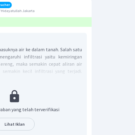
eacher
 Hidayatullah Jakarta
masuknya air ke dalam tanah. Salah satu
ngaruhi infiltrasi yaitu kemiringan
lereng, maka semakin cepat aliran air
semakin kecil infiltrasi yang terjadi.
 juga berpengaruh terhadap infiltrasi.
lebih rendah pada permukaan tanah yang
jika permukaan tanah tertutup oleh
filtrasinya pun akan lebih tinggi. Jadi
 adalah pilihan A.
aban yang telah terverifikasi
Lihat Iklan