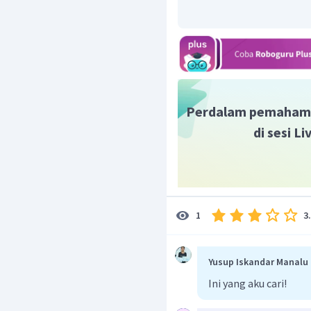
Perdalam pemaham
di sesi L
3
1
Yusup Iskandar Manalu
Ini yang aku cari!