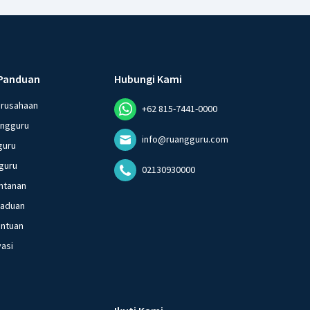
Panduan
Hubungi Kami
erusahaan
+62 815-7441-0000
angguru
info@ruangguru.com
guru
guru
02130930000
ntanan
gaduan
entuan
vasi