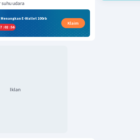
 suhu udara
& Menangkan E-Wallet 100rb
Klaim
7
:
02
:
55
Iklan