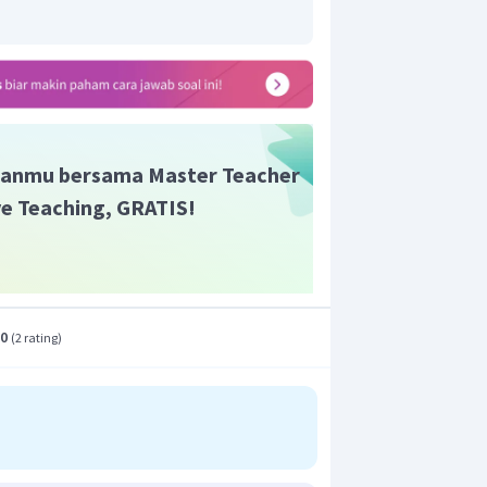
anmu bersama Master Teacher
ive Teaching, GRATIS!
.0
(
2 rating
)