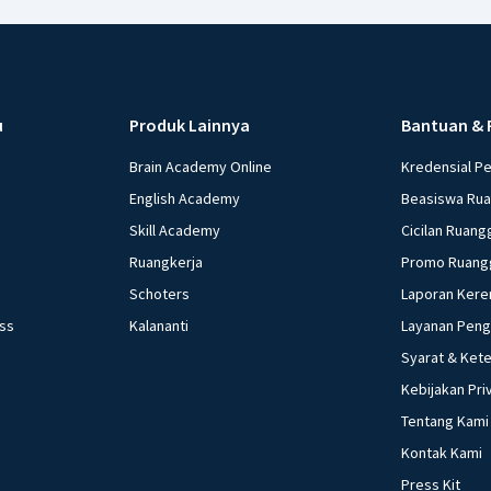
u
Produk Lainnya
Bantuan & 
Brain Academy Online
Kredensial P
English Academy
Beasiswa Ru
Skill Academy
Cicilan Ruang
Ruangkerja
Promo Ruang
Schoters
Laporan Kere
ess
Kalananti
Layanan Pen
Syarat & Ket
Kebijakan Pri
Tentang Kami
Kontak Kami
Press Kit