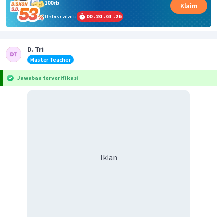
100rb
Klaim
Habis dalam
00
:
20
:
03
:
26
D. Tri
Master Teacher
Jawaban terverifikasi
Iklan