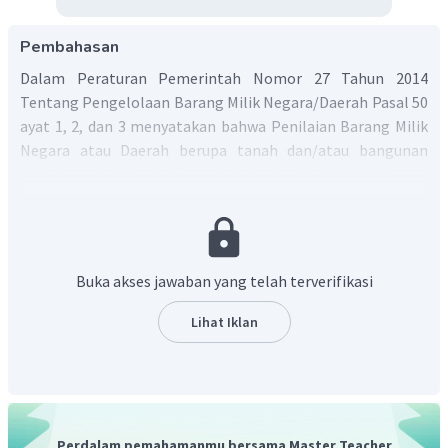
Pembahasan
Dalam Peraturan Pemerintah Nomor 27 Tahun 2014
Tentang Pengelolaan Barang Milik Negara/Daerah Pasal 50
ayat 1, 2, dan 3 menyatakan bahwa Penilaian Barang Milik
Negara atau Daerah berupa tanah dan/atau bangunan
dilakukan oleh Penilai Pemerintah atau Penilai Publik yang
ditetapkan oleh Pengelola Barang atau
Gubernur/Bupati/Walikota. Penilaian barang ini ditujukan
untuk mendapatkan nilai wajar sebuah tanah dan/atau
bangunan sesuai dengan ketentuan peraturan perundang-
Buka akses jawaban yang telah terverifikasi
undangan.
Lihat Iklan
Perdalam pemahamanmu bersama Master Teacher