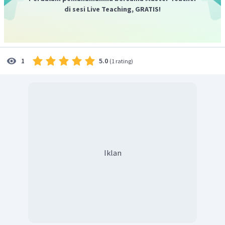
di sesi Live Teaching, GRATIS!
5.0
1
(
1 rating
)
Iklan