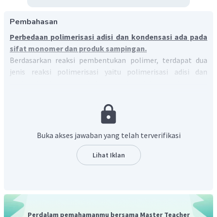
Pembahasan
Perbedaan polimerisasi adisi dan kondensasi ada pada
sifat monomer dan produk sampingan.
Berdasarkan reaksi pembentukan polimer, terdapat dua
jenis reaksi polimerisasi yaitu polimerisasi adisi dan
polimerisasi kondensasi. Kedua polimer ini dapat dibedakan
berdasarkan:
Sifat monomer
Pada polimerisasi adisi monomer memiliki ikatan
Buka akses jawaban yang telah terverifikasi
rangkap, sedangkan polimerisasi kondensasi
monomer memiliki gugus fungsional.
Lihat Iklan
Produk samping
Pada polimerisasi adisi tidak menghasilkan produk
sampingan, sedangkan polimerisasi kondensasi
menghasilkan produk sampingan seperti air dan
metanol.
Perdalam pemahamanmu bersama Master Teacher