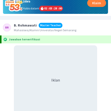
100rb
Klaim
Habis dalam
02
:
03
:
28
:
00
B. Rohmawati
Master Teacher
Mahasiswa/Alumni Universitas Negeri Semarang
Jawaban terverifikasi
Iklan