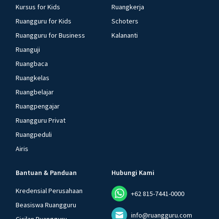
Kursus for Kids
Ruangkerja
Ruangguru for Kids
Schoters
Ruangguru for Business
Kalananti
Ruanguji
Ruangbaca
Ruangkelas
Ruangbelajar
Ruangpengajar
Ruangguru Privat
Ruangpeduli
Airis
Bantuan & Panduan
Hubungi Kami
Kredensial Perusahaan
+62 815-7441-0000
Beasiswa Ruangguru
info@ruangguru.com