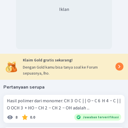
Iklan
Klaim Gold gratis sekarang!
Dengan Gold kamu bisa tanya soal ke Forum
sepuasnya, lho.
Pertanyaan serupa
Hasil polimer dari monomer: CH 3 ​ O C ∣∣ O − C 6 ​ H 4 ​ − C ∣∣
O OCH 3 ​ + HO − CH 2 ​ − CH 2 ​ − OH adalah ...
8
0.0
Jawaban terverifikasi