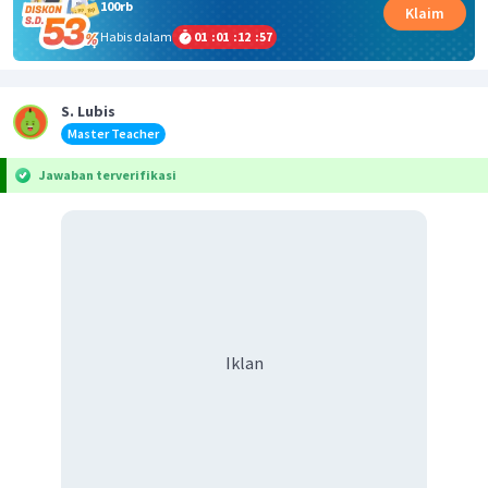
100rb
Klaim
Habis dalam
01
:
01
:
12
:
57
S. Lubis
Master Teacher
Jawaban terverifikasi
Iklan