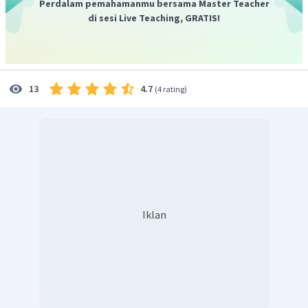
Perdalam pemahamanmu bersama Master Teacher
di sesi Live Teaching, GRATIS!
4.7
13
(
4 rating
)
Iklan