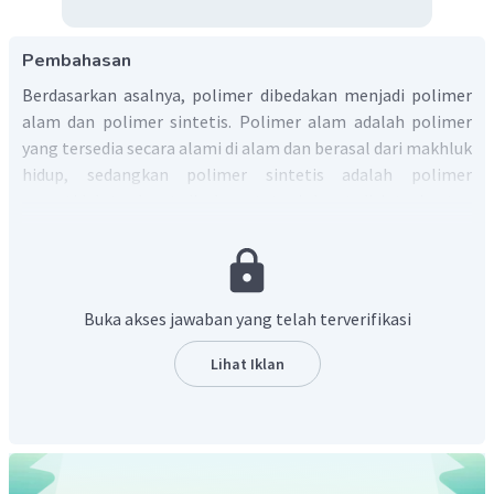
Pembahasan
Berdasarkan asalnya, polimer dibedakan menjadi polimer
alam dan polimer sintetis. Polimer alam adalah polimer
yang tersedia secara alami di alam dan berasal dari makhluk
hidup, sedangkan polimer sintetis adalah polimer
yang tidak terdapat di alam, tetapi dapat disintesis atau
dibuat dari monomer-monomer melalui reaksi kimia di
industri. Contoh polimer alam adalah protein, lemak,
amilum, karet alam, dan lain-lain. Contoh polimer sintetis
adalah polietena, polipropena, polivinil klorida (PVC),
Buka akses jawaban yang telah terverifikasi
dakron, nilon, dan lain-lain.
Jadi, berdasarkan asalnya, polimer dibedakan menjadi
Lihat Iklan
polimer alam dan polimer sintetis.