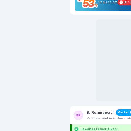
Habis dalam
00
:
0
B. Rohmawati
Master 
Mahasiswa/Alumni Universit
Jawaban terverifikasi