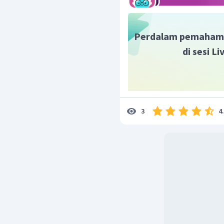
Perdalam pemaham
di sesi L
4
3