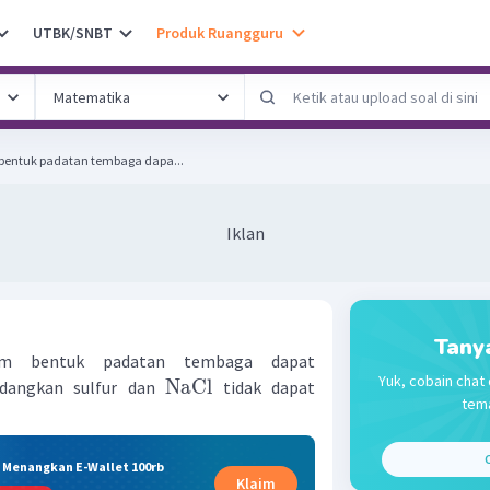
UTBK/SNBT
Produk Ruangguru
entuk padatan tembaga dapa...
Iklan
Tany
am bentuk padatan tembaga dapat
Yuk, cobain chat 
NaCl
edangkan sulfur dan
tidak dapat
tema
C
& Menangkan E-Wallet 100rb
Klaim