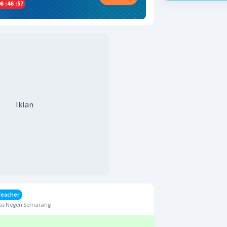
6
:
46
:
56
Iklan
Teacher
as Negeri Semarang