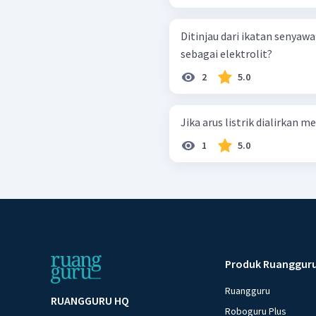
Ditinjau dari ikatan senyaw
sebagai elektrolit?
2
5.0
Jika arus listrik dialirkan me
1
5.0
Produk Ruanggur
Ruangguru
RUANGGURU HQ
Roboguru Plus