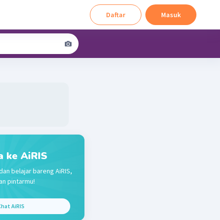
Daftar
Masuk
a ke AiRIS
dan belajar bareng AiRIS,
n pintarmu!
hat AiRIS