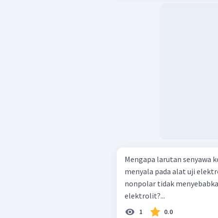
Mengapa larutan senyawa k
menyala pada alat uji elekt
nonpolar tidak menyebabkan
elektrolit?...
1
0.0