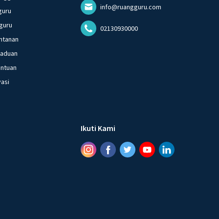
info@ruangguru.com
guru
guru
02130930000
ntanan
gaduan
entuan
vasi
Ikuti Kami