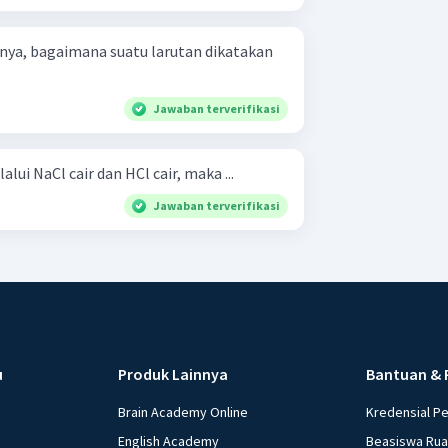
anya, bagaimana suatu larutan dikatakan
Jawaban terverifikasi
lalui NaCl cair dan HCl cair, maka ...
Jawaban terverifikasi
u
Produk Lainnya
Bantuan & 
Brain Academy Online
Kredensial P
English Academy
Beasiswa Ru