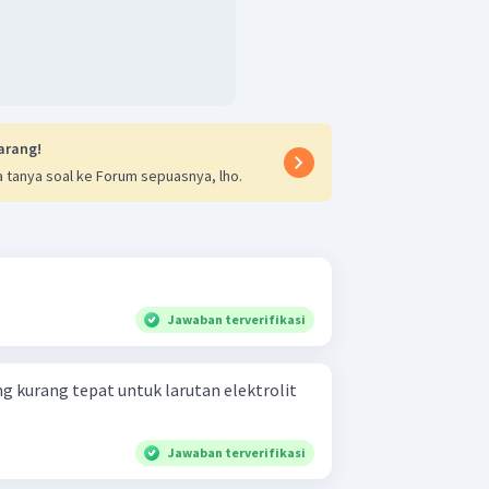
arang!
 tanya soal ke Forum sepuasnya, lho.
Jawaban terverifikasi
ng kurang tepat untuk larutan elektrolit
Jawaban terverifikasi