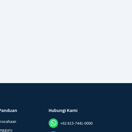
Panduan
Hubungi Kami
erusahaan
+62 815-7441-0000
angguru