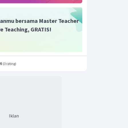
anmu bersama Master Teacher
ive Teaching, GRATIS!
.6
(
3 rating
)
Iklan