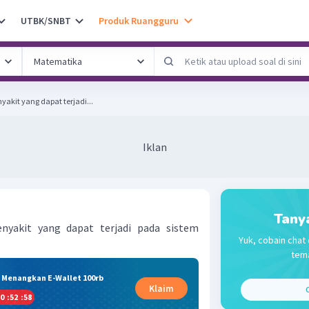
UTBK/SNBT
Produk Ruangguru
yakit yang dapat terjadi...
Iklan
Tany
enyakit yang dapat terjadi pada sistem
Yuk, cobain chat 
tema
& Menangkan E-Wallet 100rb
Klaim
C
0
:
52
:
57