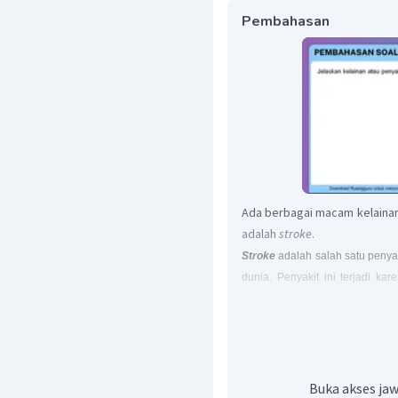
Pembahasan
Ada berbagai macam kelainan
adalah
stroke
.
Stroke
adalah salah satu penya
dunia. Penyakit ini terjadi k
penyumbatan/ pecahnya pembulu
tidak mendapatkan oksigen d
sebagian area otak mati. Akib
otak yang rusak tidak berfungsi
rasa pada wajah, kesulitan ber
Buka akses jaw