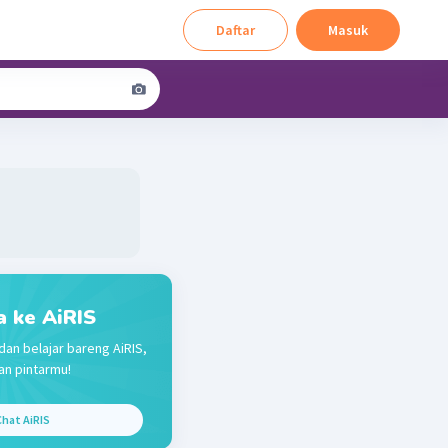
Daftar
Masuk
a ke AiRIS
dan belajar bareng AiRIS,
n pintarmu!
hat AiRIS