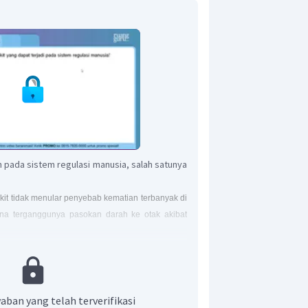
 pada sistem regulasi manusia, salah satunya
kit tidak menular penyebab kematian terbanyak di
arena terganggunya pasokan darah ke otak akibat
h darah. Kondisi ini menyebabkan jaringan otak
an nutrisi yang cukup, sehingga sel-sel pada
atnya, bagian tubuh yang dikendalikan oleh area
 dengan baik. Gejala dari penyakit
stroke
yaitu mati
bicara, berjalan, dan melihat, sakit kepala yang
aban yang telah terverifikasi