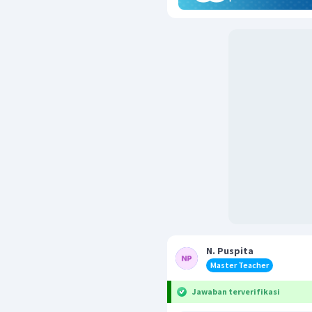
N. Puspita
Master Teacher
Jawaban terverifikasi