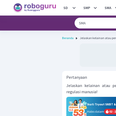
SD
SMP
SMA
Beranda
Jelaskan kelainan atau pen
Pertanyaan
Jelaskan kelainan atau p
regulasi manusia!
Ikuti Tryout SNBT 
Habis dalam
02
:
1