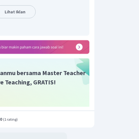
a penyakit ini tidak ditangani dengan cepat dan
kematian.
Lihat Iklan
anmu bersama Master Teacher
ive Teaching, GRATIS!
.0
(
1 rating
)