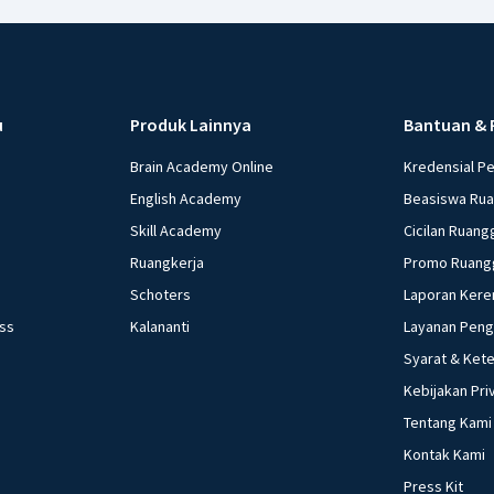
u
Produk Lainnya
Bantuan & 
Brain Academy Online
Kredensial P
English Academy
Beasiswa Ru
Skill Academy
Cicilan Ruang
Ruangkerja
Promo Ruang
Schoters
Laporan Kere
ess
Kalananti
Layanan Pen
Syarat & Ket
Kebijakan Pri
Tentang Kami
Kontak Kami
Press Kit