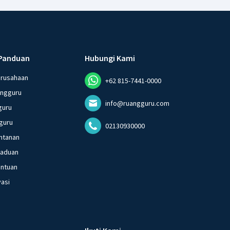
Panduan
Hubungi Kami
erusahaan
+62 815-7441-0000
angguru
info@ruangguru.com
guru
guru
02130930000
ntanan
gaduan
entuan
vasi