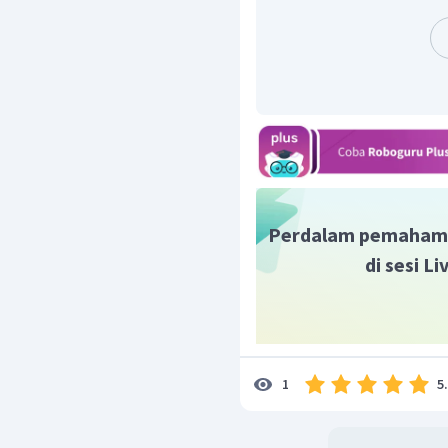
hebat, bahkan kelumpuhan. Jik
tepat, maka akan menyebabkan 
Perdalam pemaham
di sesi L
5
1