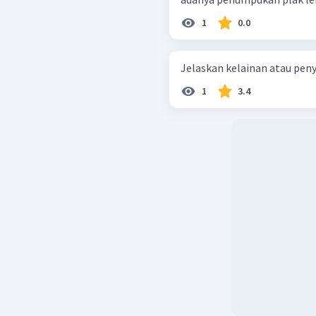
1
0.0
Jelaskan kelainan atau penya
1
3.4