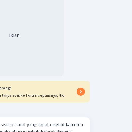
Iklan
arang!
 tanya soal ke Forum sepuasnya, lho.
sistem saraf yang dapat disebabkan oleh
mak dalam pembuluh darah disebut ….