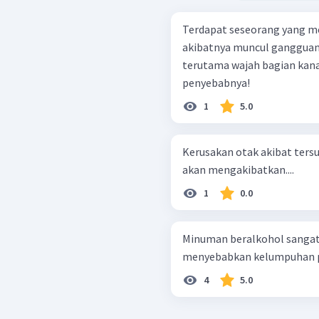
Terdapat seseorang yang men
akibatnya muncul gangguan 
terutama wajah bagian kan
penyebabnya!
1
5.0
Kerusakan otak akibat ter
akan mengakibatkan....
1
0.0
Minuman beralkohol sangat
menyebabkan kelumpuhan pad
4
5.0