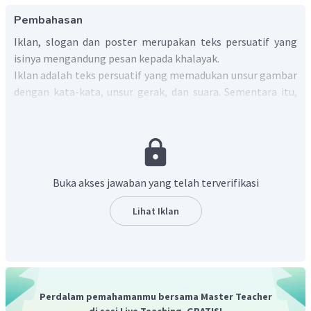
Pembahasan
Iklan, slogan dan poster merupakan teks persuatif yang
isinya mengandung pesan kepada khalayak.
Iklan adalah teks persuatif yang memadukan unsur gambar
dengan kata-kata, unsur gerak, dan suara. Sementara itu,
slogan adalah perkataan atau kalimat pendek yang dipakai
sebagai dasar tuntunan (pegangan hidup); prinsip dari
suatu usaha, organisasi, dan sebagainya. Poster adalah
plakat yang dipajang di tempat-tempat umum.
Secara umum, fungsi iklan, slogan dan poster adalah
Buka akses jawaban yang telah terverifikasi
membujuk khalayak berbuat sesuatu.
Secara lebih khusus, fungsi iklan, slogan, dan poster adalah
Lihat Iklan
sebagai berikut:
Sarana informasi
Persuasi atau memengaruhi
Sarana edukasi
Perdalam pemahamanmu bersama Master Teacher
Sarana pengingat bagi orang lain atau
di sesi Live Teaching, GRATIS!