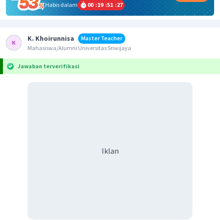
Habis dalam
00
:
19
:
51
:
27
K. Khoirunnisa
Master Teacher
Mahasiswa/Alumni Universitas Sriwijaya
Jawaban terverifikasi
Iklan