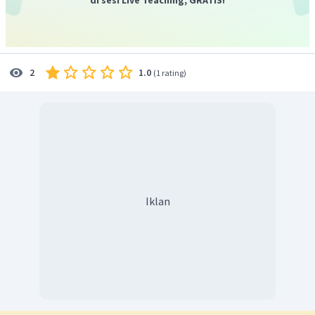
memopulerkan jati diri.
Dengan demikian, fungsi iklan, slogan dan poster
adalah membujuk khalayak berbuat sesuatu.
1.0
2
(
1 rating
)
Iklan