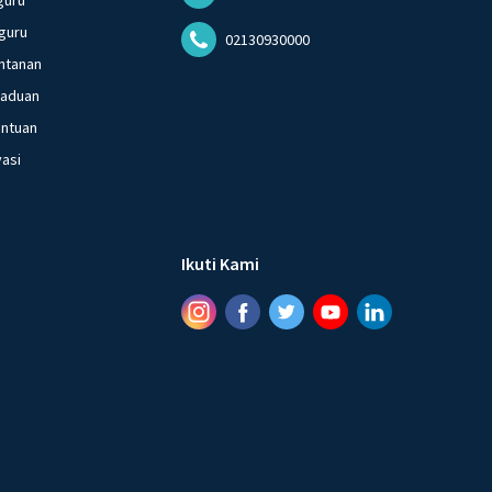
guru
guru
02130930000
ntanan
gaduan
entuan
vasi
Ikuti Kami