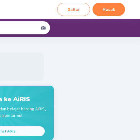
Daftar
Masuk
a ke AiRIS
dan belajar bareng AiRIS,
n pintarmu!
hat AiRIS