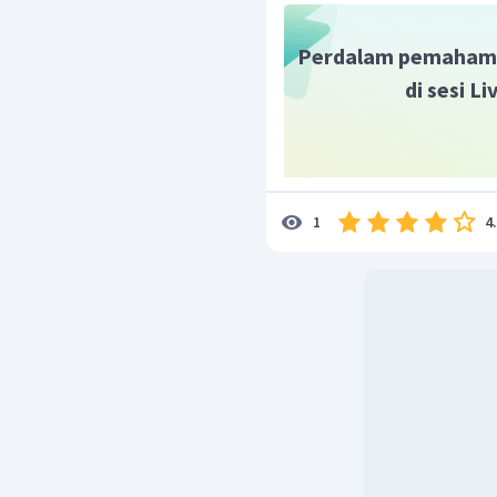
Perdalam pemaham
di sesi L
4
1