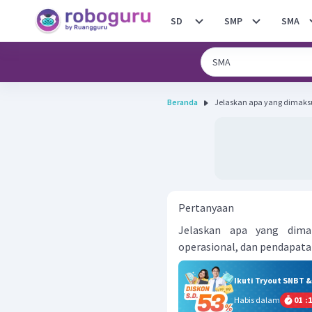
SD
SMP
SMA
Beranda
Jelaskan apa yang dimaks
Pertanyaan
Jelaskan apa yang dima
operasional, dan pendapat
Ikuti Tryout SNBT 
Habis dalam
01
:
1