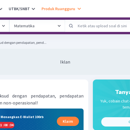
UTBK/SNBT
Produk Ruangguru
ud dengan pendapatan, pend...
Iklan
Tany
ksud dengan pendapatan, pendapatan
Yuk, cobain chat 
an non-operasional!
tema
& Menangkan E-Wallet 100rb
Klaim
C
1
:
08
:
34