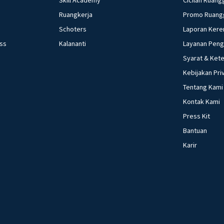
Skill Academy
Cicilan Ruang
Ruangkerja
Promo Ruang
Schoters
Laporan Kere
ess
Kalananti
Layanan Pen
Syarat & Ket
Kebijakan Pri
Tentang Kami
Kontak Kami
Press Kit
Bantuan
Karir