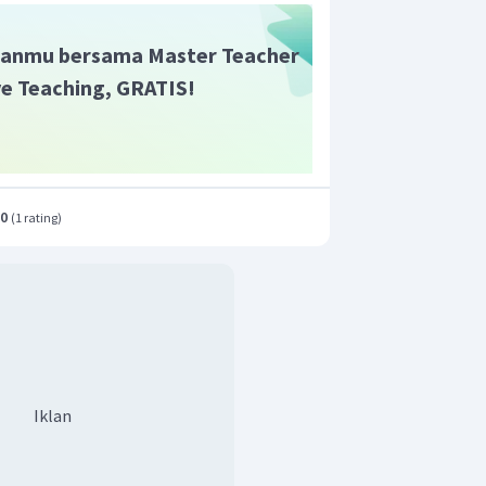
anmu bersama Master Teacher
ive Teaching, GRATIS!
.0
(
1 rating
)
Iklan