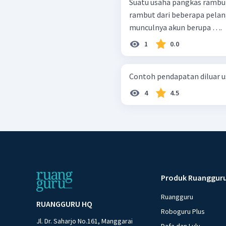
Suatu usaha pangkas rambu
rambut dari beberapa pela
munculnya akun berupa ….
1
0.0
Contoh pendapatan diluar usa
4
4.5
Produk Ruanggur
Ruangguru
RUANGGURU HQ
Roboguru Plus
Jl. Dr. Saharjo No.161, Manggarai