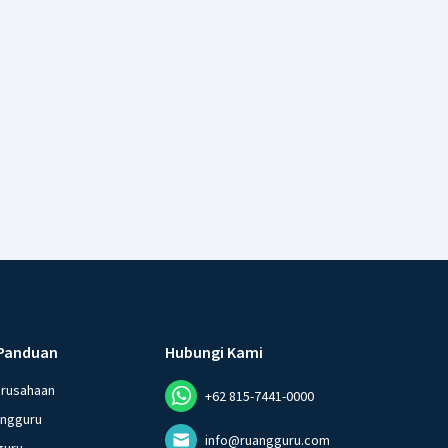
Panduan
Hubungi Kami
erusahaan
+62 815-7441-0000
angguru
info@ruangguru.com