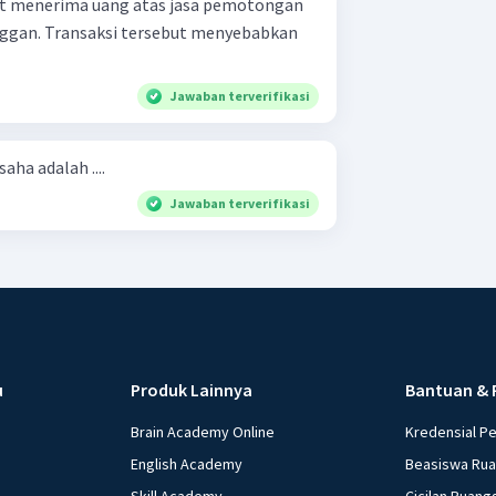
t menerima uang atas jasa pemotongan
nggan. Transaksi tersebut menyebabkan
Jawaban terverifikasi
ha adalah ....
Jawaban terverifikasi
u
Produk Lainnya
Bantuan & 
Brain Academy Online
Kredensial P
English Academy
Beasiswa Ru