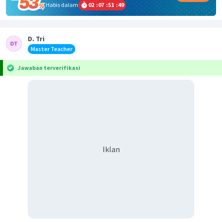
Habis dalam
02
:
07
:
51
:
49
D. Tri
Master Teacher
Jawaban terverifikasi
Iklan