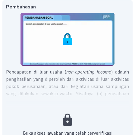
Pembahasan
Pendapatan di luar usaha (
non‑operating income
) adalah
penghasilan yang diperoleh dari aktivitas di luar aktivitas
pokok perusahaan, atau dari kegiatan usaha sampingan
yang dilakukan sewaktu‑waktu. Misalnya: (a) perusahaan
bengkel selain menjual jasa bengkel, kadang‑kadang
menyewakan kendaraan, (b) perusahaan dagang yang
menyewakan sebagian gedung kantornya. Sewa yang
diterima oleh perusahaan tersebut merupakan penghasilan
di luar usaha.
Buka akses jawaban yang telah terverifikasi