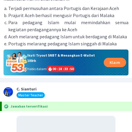
Terjadi permusuhan antara Portugis dan Kerajaan Aceh
Prajurit Aceh berhasil mengusir Portugis dari Malaka
Para pedagang Islam mulai memindahkan semua
kegiatan perdagangannya ke Aceh
Aceh melarang pedagang Islam untuk berdagang di Malaka
Portugis melarang pedagang Islam singgah di Malaka
Ikuti Tryout SNBT & Menangkan E-Wallet
100rb
Klaim
Habis dalam
00
:
18
:
33
:
50
C. Sianturi
Master Teacher
Jawaban terverifikasi