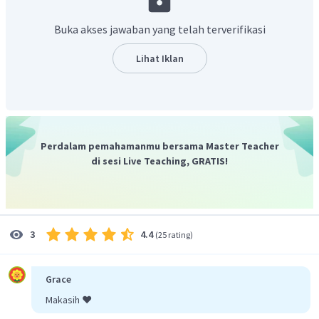
Penaklukkan Malaka menyebabkan perubahan aktivitas
perdagangan di kawasan Asia Tenggara. Para pedagang
Buka akses jawaban yang telah terverifikasi
Islam lebih memilih untuk memindahkan semua
kegiatannya ke Kerajaan Aceh.
Lihat Iklan
Dengan demikian, jawaban yang tepat adalah C.
Perdalam pemahamanmu bersama Master Teacher
di sesi Live Teaching, GRATIS!
4.4
3
(
25 rating
)
Grace
Makasih ❤️