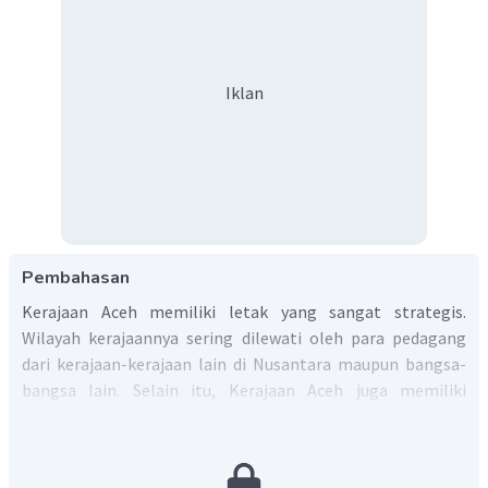
Iklan
Pembahasan
Kerajaan Aceh memiliki letak yang sangat strategis.
Wilayah kerajaannya sering dilewati oleh para pedagang
dari kerajaan-kerajaan lain di Nusantara maupun bangsa-
bangsa lain. Selain itu, Kerajaan Aceh juga memiliki
pelabuhan dan produk ekspor yang unggul. Aktivitas
perdagangan di Kerajaan Aceh semakin meningkat setelah
Malaka ditaklukkan oleh Portugis pada tahun 1511.