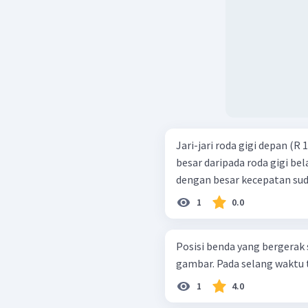
Jari-jari roda gigi depan (R
besar daripada roda gigi bel
dengan besar kecepatan sudut
1
0.0
Posisi benda yang bergerak 
gambar. Pada selang waktu t
1
4.0