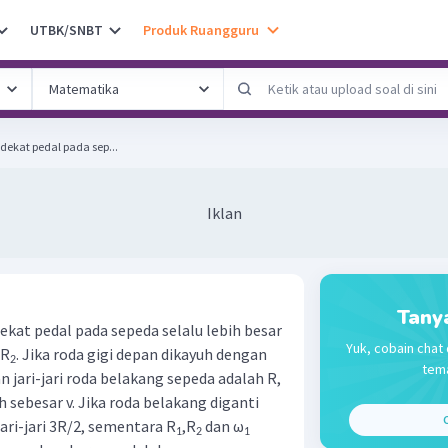
UTBK/SNBT
Produk Ruangguru
1 dekat pedal pada sep...
Iklan
Tany
ekat pedal pada sepeda selalu lebih besar
Yuk, cobain chat 
 R
. Jika roda gigi depan dikayuh dengan
2
tema
n jari-jari roda belakang sepeda adalah R,
 sebesar v. Jika roda belakang diganti
C
ari-jari 3R/2, sementara R
,R
dan ω
1
2
1