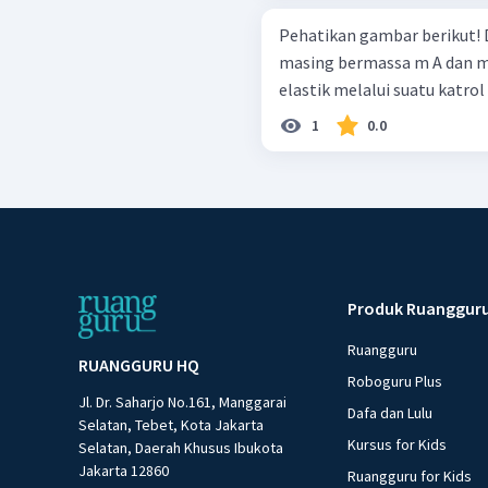
Pehatikan gambar berikut! Dua buah benda A dan B yang masing –
masing bermassa m A dan m 
elastik melalui suatu katrol
1
0.0
Produk Ruanggur
Ruangguru
RUANGGURU HQ
Roboguru Plus
Jl. Dr. Saharjo No.161, Manggarai
Dafa dan Lulu
Selatan, Tebet, Kota Jakarta
Kursus for Kids
Selatan, Daerah Khusus Ibukota
Jakarta 12860
Ruangguru for Kids