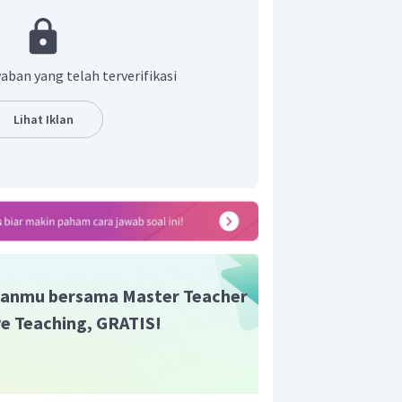
 tetap, maka dapat ditinjau roda
aban yang telah terverifikasi
ganti dan sesudah diganti), dan karena
ros, maka kecepatan sudutnya sama.
Lihat Iklan
adalah D.
anmu bersama Master Teacher
ive Teaching, GRATIS!