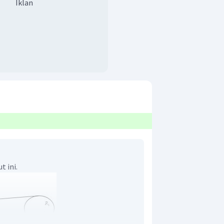
Iklan
t ini.