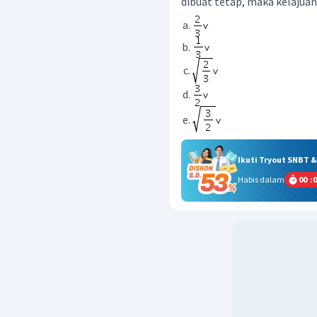
dibuat tetap, maka kelajua
Ikuti Tryout SNBT 
Habis dalam
00
:
0