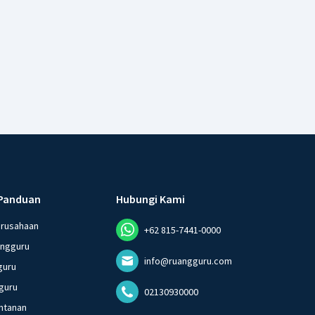
Panduan
Hubungi Kami
erusahaan
+62 815-7441-0000
angguru
info@ruangguru.com
guru
guru
02130930000
ntanan