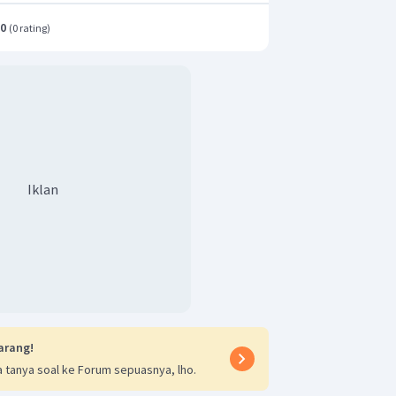
.0
(
0 rating
)
Iklan
arang!
 tanya soal ke Forum sepuasnya, lho.