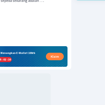
n sepeda sekarang adalah ….
& Menangkan E-Wallet 100rb
Klaim
5
:
02
:
10