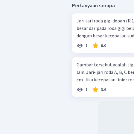
Pertanyaan serupa
Jari-jari roda gigi depan (R
besar daripada roda gigi bel
dengan besar kecepatan sudut
1
0.0
Gambar tersebut adalah tig
lain. Jari- jari roda A, B, C
cm. Jika kecepatan linier ro
1
3.6