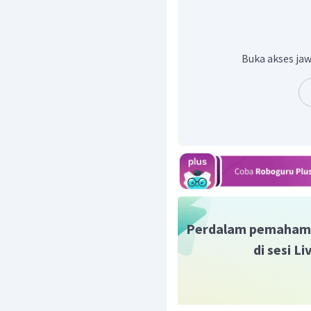
karena R
,R
dan ω
dibuat
1
2
1
Buka akses jaw
belakang saja (sebelum di
roda berada pada satu po
Jadi, jawaban yang tepat 
Perdalam pemaham
di sesi L