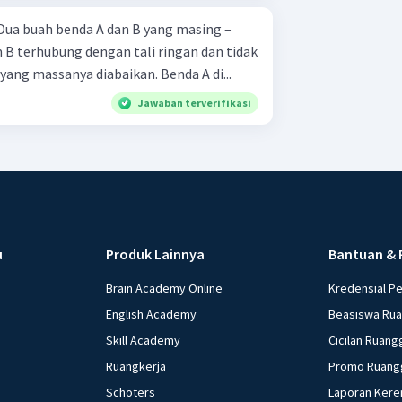
B terhubung dengan tali ringan dan tidak
 yang massanya diabaikan. Benda A di...
Jawaban terverifikasi
u
Produk Lainnya
Bantuan & 
Brain Academy Online
Kredensial P
English Academy
Beasiswa Ru
Skill Academy
Cicilan Ruang
Ruangkerja
Promo Ruang
Schoters
Laporan Kere