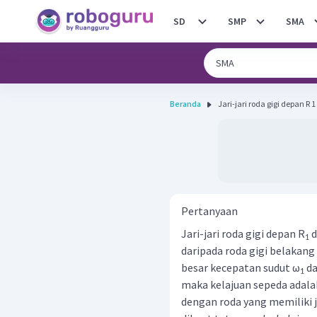
SD
SMP
SMA
Beranda
Jari-jari roda gigi depan R 
Pertanyaan
Jari-jari roda gigi depan R
d
1
daripada roda gigi belakang
besar kecepatan sudut ω
da
1
maka kelajuan sepeda adalah
dengan roda yang memiliki j