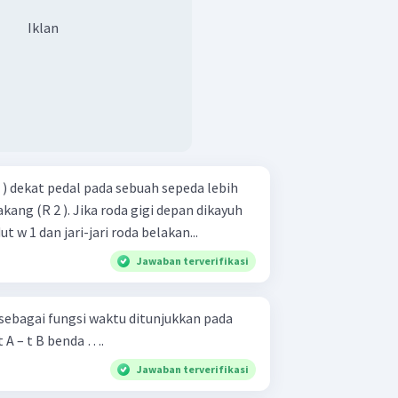
Iklan
 1 ) dekat pedal pada sebuah sepeda lebih
akang (R 2 ). Jika roda gigi depan dikayuh
 w 1 dan jari-jari roda belakan...
Jawaban terverifikasi
sebagai fungsi waktu ditunjukkan pada
 A – t B benda ….
Jawaban terverifikasi