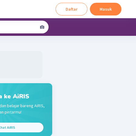
Daftar
Masuk
a ke AiRIS
dan belajar bareng AiRIS,
n pintarmu!
hat AiRIS