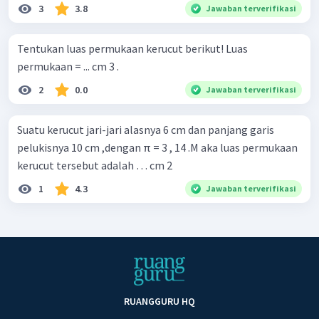
3
3.8
Jawaban terverifikasi
Tentukan luas permukaan kerucut berikut! Luas
permukaan = ... cm 3 .
2
0.0
Jawaban terverifikasi
Suatu kerucut jari-jari alasnya 6 cm dan panjang garis
pelukisnya 10 cm ,dengan π = 3 , 14 .M aka luas permukaan
kerucut tersebut adalah … cm 2
1
4.3
Jawaban terverifikasi
RUANGGURU HQ