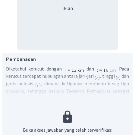
Iklan
Pembahasan
Diketahui kerucut dengan
dan
. Pada
kerucut terdapat hubungan antara jari-jari
, tinggi
dan
garis pelukis
, dimana ketiganya membentuk segitiga
siku-siku, sehingga berlaku Teorema Pythagoras sebagai
berikut:
Buka akses jawaban yang telah terverifikasi