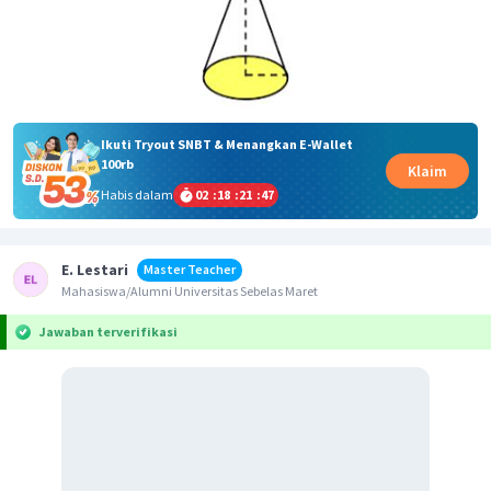
Ikuti Tryout SNBT & Menangkan E-Wallet
100rb
Klaim
Habis dalam
02
:
18
:
21
:
47
E. Lestari
Master Teacher
Mahasiswa/Alumni Universitas Sebelas Maret
Jawaban terverifikasi