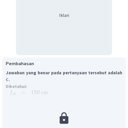
Iklan
Pembahasan
Jawaban yang benar pada pertanyaan tersebut adalah
C.
Diketahui:
=
150
cm
f
o
b
=
10
cm
f
o
k
=
25
cm
s
n
Ditanya:
panjang teropong bintang?
Penyelesaian:
Teropong bintang menggunakan dua lensa cembung,