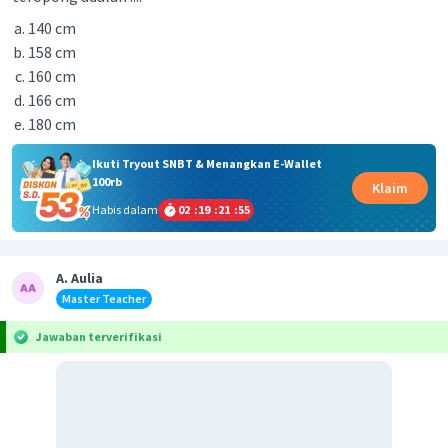
140 cm
158 cm
160 cm
166 cm
180 cm
Ikuti Tryout SNBT & Menangkan E-Wallet
100rb
Klaim
Habis dalam
02
:
19
:
21
:
55
A. Aulia
Master Teacher
Jawaban terverifikasi