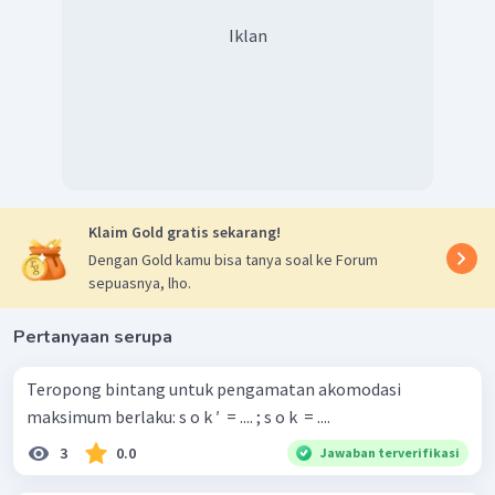
Iklan
Klaim Gold gratis sekarang!
Dengan Gold kamu bisa tanya soal ke Forum
sepuasnya, lho.
Pertanyaan serupa
Teropong bintang untuk pengamatan akomodasi
maksimum berlaku: s o k ′ ​ = .... ; s o k ​ = ....
3
0.0
Jawaban terverifikasi